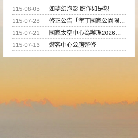
115-08-05
如夢幻泡影 應作如是觀
115-07-28
修正公告「墾丁國家公園限制水域遊憩活動之種類、範圍、時間及行為」，自即日生效。
115-07-21
國家太空中心為辦理2026台灣盃火箭競賽，陸、海、空域警戒及協調相關事宜，因颱風備案事宜
115-07-16
遊客中心公廁整修