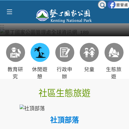
Select Language
▼
跳到主要內容區塊
:::
教育研
休閒遊
行政申
兒童
生態旅
究
憩
辦
遊
社區生態旅遊
社頂部落