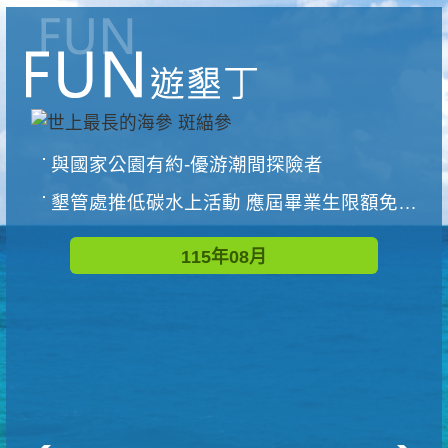
與國家公園有約-優游潮間探險者
墾管處推低碳水上活動 應屆畢業生限額免費參加
115年08月