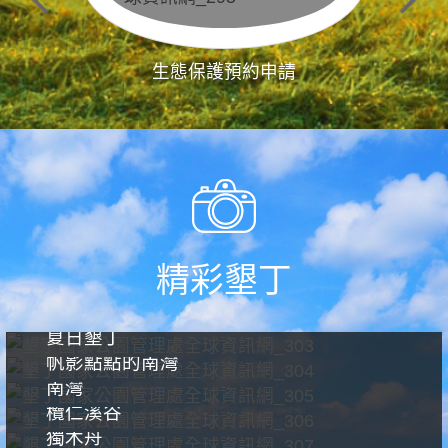
生態保護預約申請
精彩墾丁
夏日墾丁
帆影點點的南灣
南灣
欖仁溪谷
獨木舟