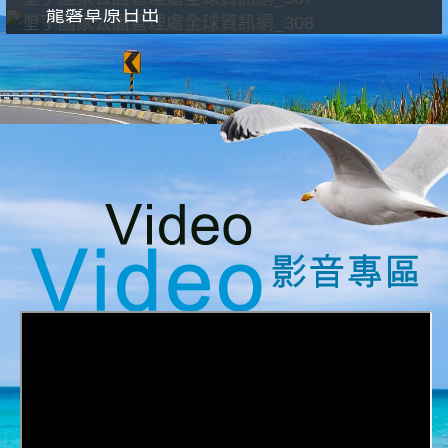
龍磐草原日出