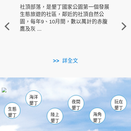
社頂部落，是墾丁國家公園第一個發展
龍水
生態旅遊的社區，鄰近的社頂自然公
的有
園，每年9、10月間，數以萬計的赤腹
重要
鷹及灰 ...
走進沁 
詳全文
南仁湖
龜山
海生館
滿州
出火
恆春
佳樂水
萬里桐
龍鑾潭自然中心
森林遊樂區
瓊麻館
南灣
關山
墾管處遊客中心
社頂公園
風吹沙
後壁湖
船帆石
白砂
海洋
龍磐公園
香蕉灣
貓鼻頭
砂島
龍坑
鵝鑾鼻
夜間
玩在
墾丁
墾丁
墾丁
生態
海角
陸上
墾丁
墾丁
墾丁