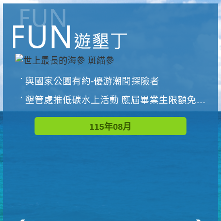
與國家公園有約-優游潮間探險者
墾管處推低碳水上活動 應屆畢業生限額免費參加
115年08月