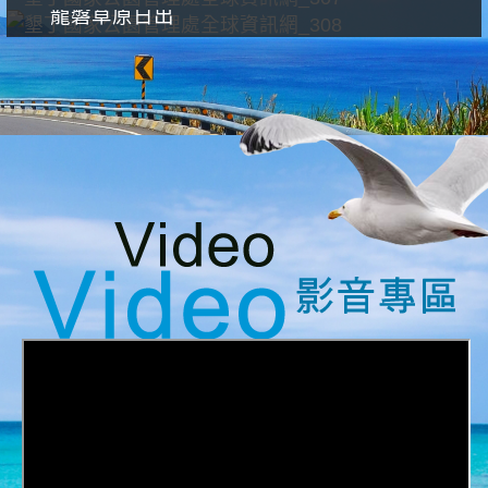
龍磐草原日出