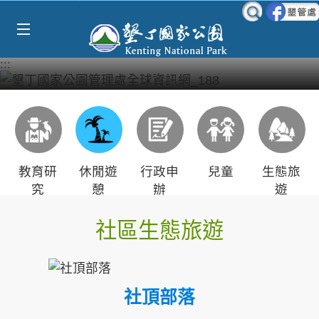
Select Language
▼
跳到主要內容區塊
:::
教育研
休閒遊
行政申
兒童
生態旅
究
憩
辦
遊
社區生態旅遊
社頂部落