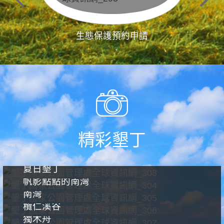
生態保護預約申請
精彩墾丁
夏日墾丁
帆影點點的南灣
南灣
欖仁溪谷
獨木舟