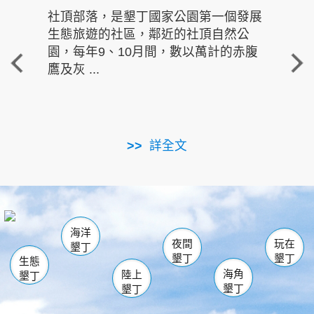
社頂部落，是墾丁國家公園第一個發展
龍水
生態旅遊的社區，鄰近的社頂自然公
的有
園，每年9、10月間，數以萬計的赤腹
重要
鷹及灰 ...
走進沁 
詳全文
南仁湖
龜山
海生館
滿州
出火
恆春
佳樂水
萬里桐
龍鑾潭自然中心
森林遊樂區
瓊麻館
南灣
關山
墾管處遊客中心
社頂公園
風吹沙
後壁湖
船帆石
白砂
海洋
龍磐公園
香蕉灣
貓鼻頭
砂島
龍坑
鵝鑾鼻
夜間
玩在
墾丁
墾丁
墾丁
生態
海角
陸上
墾丁
墾丁
墾丁