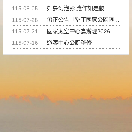
115-08-05
如夢幻泡影 應作如是觀
115-07-28
修正公告「墾丁國家公園限制水域遊憩活動之種類、範圍、時間及行為」，自即日生效。
115-07-21
國家太空中心為辦理2026台灣盃火箭競賽，陸、海、空域警戒及協調相關事宜，因颱風備案事宜
115-07-16
遊客中心公廁整修