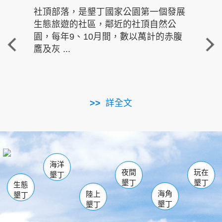
社頂部落，是墾丁國家公園第一個發展
龍水
生態旅遊的社區，鄰近的社頂自然公
的有
園，每年9、10月間，數以萬計的赤腹
重要
鷹及灰 ...
走進沁 
詳全文
南仁湖
龜山
海生館
滿州
出火
恆春
佳樂水
萬里桐
龍鑾潭自然中心
森林遊樂區
瓊麻館
南灣
關山
墾管處遊客中心
社頂公園
風吹沙
後壁湖
船帆石
白砂
海洋
龍磐公園
香蕉灣
貓鼻頭
砂島
龍坑
鵝鑾鼻
夜間
玩在
墾丁
墾丁
墾丁
生態
海角
陸上
墾丁
墾丁
墾丁