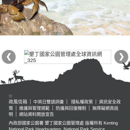
:::
政風信箱
中英日雙語詞彙
隱私權政策
資訊安全政
策
維護與管理規範
防護與回復機制
無障礙網頁說
明
網站資料開放宣告
內政部國家公園署 墾丁國家公園管理處 版權所有 Kenting
National Park Headquarters, National Park Service,