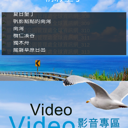
夏日墾丁
帆影點點的南灣
南灣
欖仁溪谷
獨木舟
龍磐草原日出