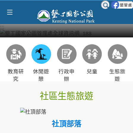
Select Language
▼
跳到主要內容區塊
:::
教育研
休閒遊
行政申
兒童
生態旅
究
憩
辦
遊
社區生態旅遊
社頂部落