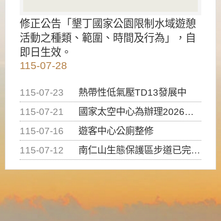
修正公告「墾丁國家公園限制水域遊憩
活動之種類、範圍、時間及行為」，自
即日生效。
115-07-28
115-07-23
熱帶性低氣壓TD13發展中
115-07-21
國家太空中心為辦理2026台灣盃火箭競賽，陸、海、空域警戒及協調相關事宜，因颱風備案事宜
115-07-16
遊客中心公廁整修
115-07-12
南仁山生態保護區步道已完成修復，自115年7月13日（星期一）起恢復開放入園，歡迎民眾依規定申請入園....