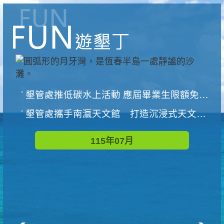
墾管處推低碳水上活動 應屆畢業生限額免費參加
墾管處攜手南瀛天文館 打造沉浸式天文探索營隊
115年07月