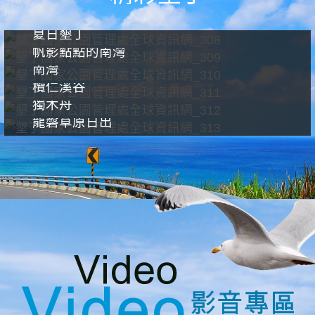
夏日墾丁
帆影點點的南灣
南灣
欖仁溪谷
獨木舟
龍磐草原日出