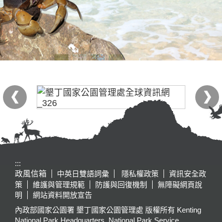
:::
政風信箱
中英日雙語詞彙
隱私權政策
資訊安全政
策
維護與管理規範
防護與回復機制
無障礙網頁說
明
網站資料開放宣告
內政部國家公園署 墾丁國家公園管理處 版權所有 Kenting
National Park Headquarters, National Park Service,