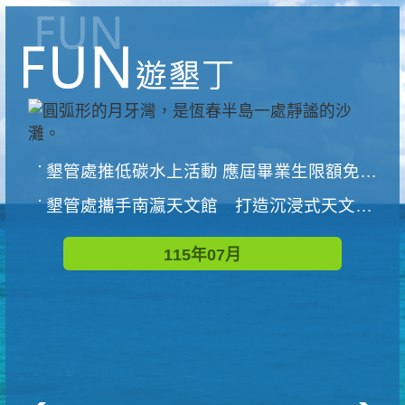
墾管處推低碳水上活動 應屆畢業生限額免費參加
墾管處攜手南瀛天文館 打造沉浸式天文探索營隊
115年07月