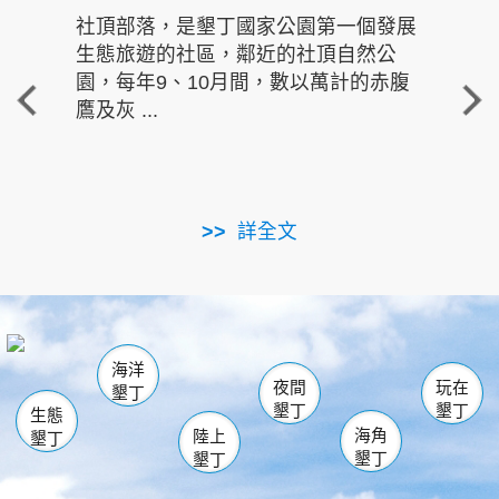
社頂部落，是墾丁國家公園第一個發展
龍水
生態旅遊的社區，鄰近的社頂自然公
的有
園，每年9、10月間，數以萬計的赤腹
重要
鷹及灰 ...
走進沁 
詳全文
南仁湖
龜山
海生館
滿州
出火
恆春
佳樂水
萬里桐
龍鑾潭自然中心
森林遊樂區
瓊麻館
南灣
關山
墾管處遊客中心
社頂公園
風吹沙
後壁湖
船帆石
白砂
海洋
龍磐公園
香蕉灣
貓鼻頭
砂島
龍坑
鵝鑾鼻
夜間
玩在
墾丁
墾丁
墾丁
生態
海角
陸上
墾丁
墾丁
墾丁