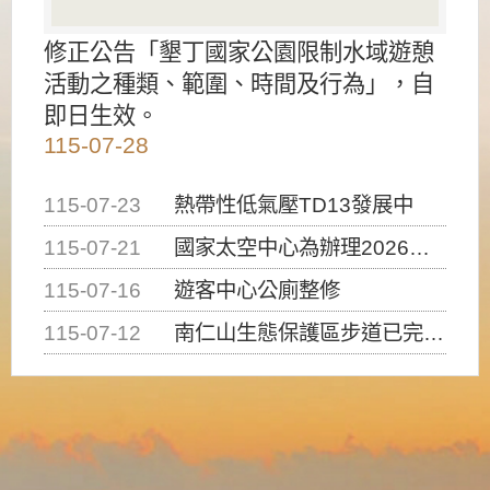
修正公告「墾丁國家公園限制水域遊憩
活動之種類、範圍、時間及行為」，自
即日生效。
115-07-28
115-07-23
熱帶性低氣壓TD13發展中
115-07-21
國家太空中心為辦理2026台灣盃火箭競賽，陸、海、空域警戒及協調相關事宜，因颱風備案事宜
115-07-16
遊客中心公廁整修
115-07-12
南仁山生態保護區步道已完成修復，自115年7月13日（星期一）起恢復開放入園，歡迎民眾依規定申請入園....