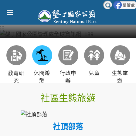
Select Language
▼
跳到主要內容區塊
:::
教育研
休閒遊
行政申
兒童
生態旅
究
憩
辦
遊
社區生態旅遊
社頂部落