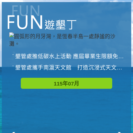
墾管處推低碳水上活動 應屆畢業生限額免費參加
墾管處攜手南瀛天文館 打造沉浸式天文探索營隊
115年07月