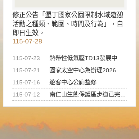
修正公告「墾丁國家公園限制水域遊憩
活動之種類、範圍、時間及行為」，自
即日生效。
115-07-28
115-07-23
熱帶性低氣壓TD13發展中
115-07-21
國家太空中心為辦理2026台灣盃火箭競賽，陸、海、空域警戒及協調相關事宜，因颱風備案事宜
115-07-16
遊客中心公廁整修
115-07-12
南仁山生態保護區步道已完成修復，自115年7月13日（星期一）起恢復開放入園，歡迎民眾依規定申請入園....