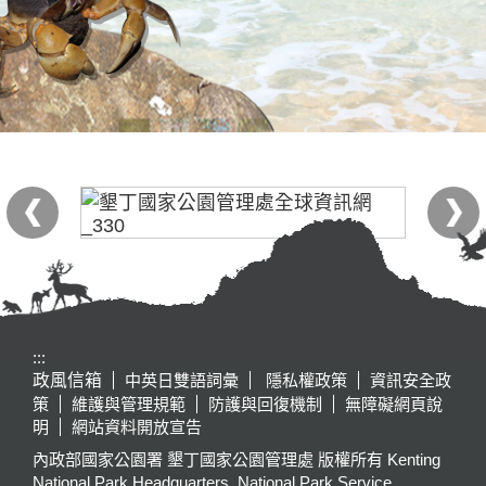
:::
政風信箱
中英日雙語詞彙
隱私權政策
資訊安全政
策
維護與管理規範
防護與回復機制
無障礙網頁說
明
網站資料開放宣告
內政部國家公園署 墾丁國家公園管理處 版權所有 Kenting
National Park Headquarters, National Park Service,