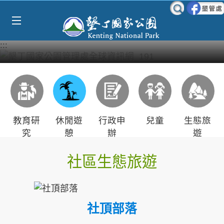
Select Language
▼
跳到主要內容區塊
:::
教育研
休閒遊
行政申
兒童
生態旅
究
憩
辦
遊
社區生態旅遊
社頂部落