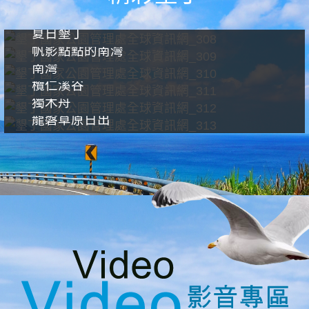
夏日墾丁
帆影點點的南灣
南灣
欖仁溪谷
獨木舟
龍磐草原日出