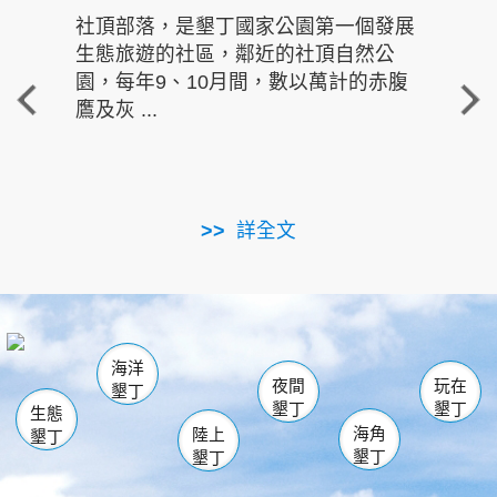
社頂部落，是墾丁國家公園第一個發展
龍水
生態旅遊的社區，鄰近的社頂自然公
的有
園，每年9、10月間，數以萬計的赤腹
重要
鷹及灰 ...
走進沁 
詳全文
南仁湖
龜山
海生館
滿州
出火
恆春
佳樂水
萬里桐
龍鑾潭自然中心
森林遊樂區
瓊麻館
南灣
關山
墾管處遊客中心
社頂公園
風吹沙
後壁湖
船帆石
白砂
海洋
龍磐公園
香蕉灣
貓鼻頭
砂島
龍坑
鵝鑾鼻
夜間
玩在
墾丁
墾丁
墾丁
生態
海角
陸上
墾丁
墾丁
墾丁