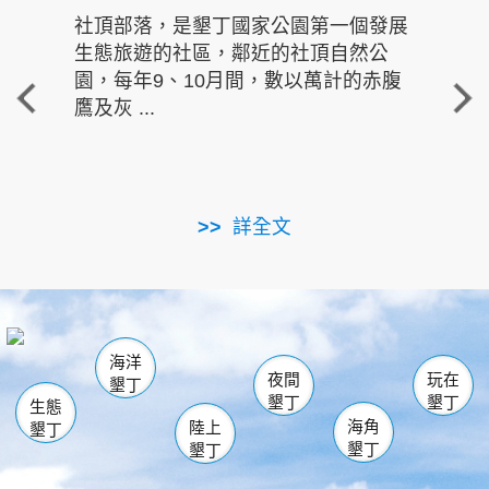
社頂部落，是墾丁國家公園第一個發展
龍水
生態旅遊的社區，鄰近的社頂自然公
的有
園，每年9、10月間，數以萬計的赤腹
重要
鷹及灰 ...
走進沁 
詳全文
南仁湖
龜山
海生館
滿州
出火
恆春
佳樂水
萬里桐
龍鑾潭自然中心
森林遊樂區
瓊麻館
南灣
關山
墾管處遊客中心
社頂公園
風吹沙
後壁湖
船帆石
白砂
海洋
龍磐公園
香蕉灣
貓鼻頭
砂島
龍坑
鵝鑾鼻
夜間
玩在
墾丁
墾丁
墾丁
生態
海角
陸上
墾丁
墾丁
墾丁