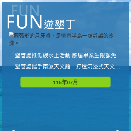
墾管處推低碳水上活動 應屆畢業生限額免費參加
墾管處攜手南瀛天文館 打造沉浸式天文探索營隊
115年07月