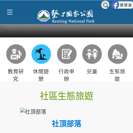
Select Language
▼
跳到主要內容區塊
:::
教育研
休閒遊
行政申
兒童
生態旅
究
憩
辦
遊
社區生態旅遊
社頂部落