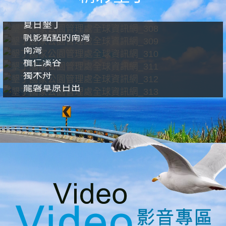
夏日墾丁
帆影點點的南灣
南灣
欖仁溪谷
獨木舟
龍磐草原日出