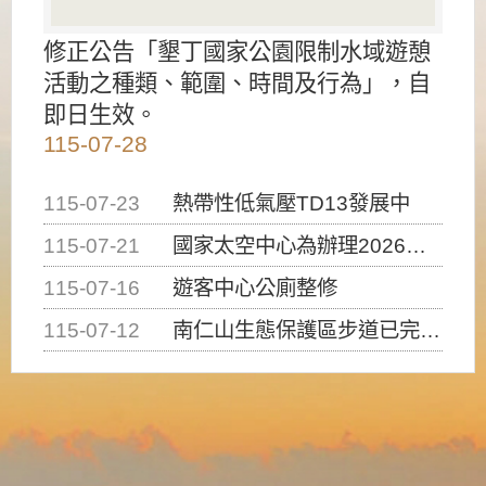
修正公告「墾丁國家公園限制水域遊憩
活動之種類、範圍、時間及行為」，自
即日生效。
115-07-28
115-07-23
熱帶性低氣壓TD13發展中
115-07-21
國家太空中心為辦理2026台灣盃火箭競賽，陸、海、空域警戒及協調相關事宜，因颱風備案事宜
115-07-16
遊客中心公廁整修
115-07-12
南仁山生態保護區步道已完成修復，自115年7月13日（星期一）起恢復開放入園，歡迎民眾依規定申請入園....