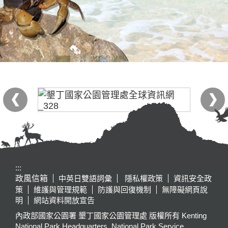
:::
政風信箱
中英日雙語詞彙
隱私權政策
資訊安全政
策
維護與管理規範
防護與回復機制
無障礙網頁說
明
網站資料開放宣告
內政部國家公園署 墾丁國家公園管理處 版權所有 Kenting
National Park Headquarters, National Park Service,