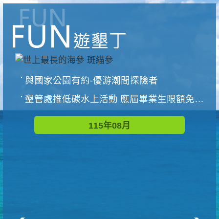
與國家公園有約-優游潮間探險者
墾管處推低碳水上活動 應屆畢業生限額免費參加
115年08月