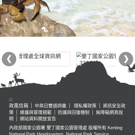
:::
政風信箱
中英日雙語詞彙
隱私權政策
資訊安全政
策
維護與管理規範
防護與回復機制
無障礙網頁說
明
網站資料開放宣告
內政部國家公園署 墾丁國家公園管理處 版權所有 Kenting
National Park Headquarters, National Park Service,