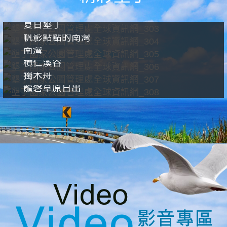
夏日墾丁
帆影點點的南灣
南灣
欖仁溪谷
獨木舟
龍磐草原日出