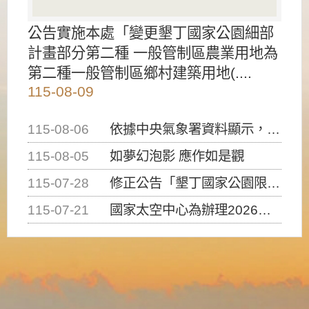
公告實施本處「變更墾丁國家公園細部
計畫部分第二種 一般管制區農業用地為
第二種一般管制區鄉村建築用地(....
115-08-09
115-08-06
依據中央氣象署資料顯示，白海豚颱風持續接近臺灣，請密切注意動向及早完成防災應變準備
115-08-05
如夢幻泡影 應作如是觀
115-07-28
修正公告「墾丁國家公園限制水域遊憩活動之種類、範圍、時間及行為」，自即日生效。
115-07-21
國家太空中心為辦理2026台灣盃火箭競賽，陸、海、空域警戒及協調相關事宜，因颱風備案事宜