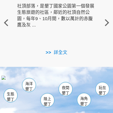
社頂部落，是墾丁國家公園第一個發展
龍水
生態旅遊的社區，鄰近的社頂自然公
的有
園，每年9、10月間，數以萬計的赤腹
重要
鷹及灰 ...
走進沁 
詳全文
南仁湖
龜山
海生館
滿州
出火
恆春
佳樂水
萬里桐
龍鑾潭自然中心
森林遊樂區
瓊麻館
南灣
關山
墾管處遊客中心
社頂公園
風吹沙
後壁湖
船帆石
白砂
海洋
龍磐公園
香蕉灣
貓鼻頭
砂島
龍坑
鵝鑾鼻
夜間
玩在
墾丁
墾丁
墾丁
生態
海角
陸上
墾丁
墾丁
墾丁