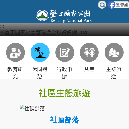
Select Language
▼
跳到主要內容區塊
:::
教育研
休閒遊
行政申
兒童
生態旅
究
憩
辦
遊
社區生態旅遊
社頂部落