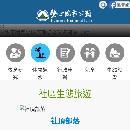
Select Language
▼
跳到主要內容區塊
:::
教育研
休閒遊
行政申
兒童
生態旅
究
憩
辦
遊
社區生態旅遊
社頂部落