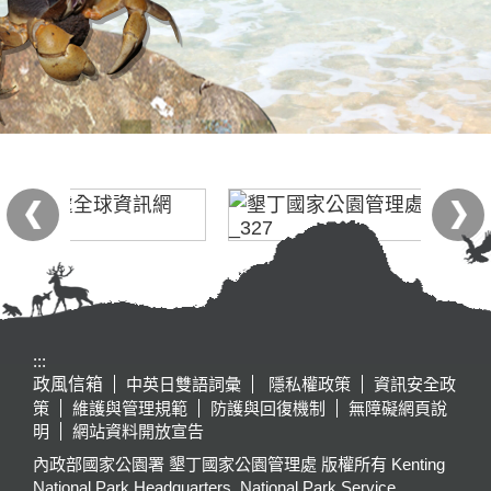
:::
政風信箱
中英日雙語詞彙
隱私權政策
資訊安全政
策
維護與管理規範
防護與回復機制
無障礙網頁說
明
網站資料開放宣告
內政部國家公園署 墾丁國家公園管理處 版權所有 Kenting
National Park Headquarters, National Park Service,