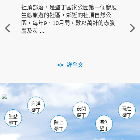
社頂部落，是墾丁國家公園第一個發展
龍水
生態旅遊的社區，鄰近的社頂自然公
的有
園，每年9、10月間，數以萬計的赤腹
重要
鷹及灰 ...
走進沁 
詳全文
南仁湖
龜山
海生館
滿州
出火
恆春
佳樂水
萬里桐
龍鑾潭自然中心
森林遊樂區
瓊麻館
南灣
關山
墾管處遊客中心
社頂公園
風吹沙
後壁湖
船帆石
白砂
海洋
龍磐公園
香蕉灣
貓鼻頭
砂島
龍坑
鵝鑾鼻
夜間
玩在
墾丁
墾丁
墾丁
生態
海角
陸上
墾丁
墾丁
墾丁