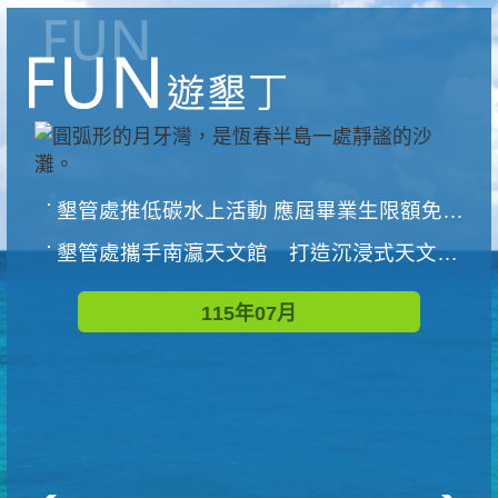
墾管處推低碳水上活動 應屆畢業生限額免費參加
墾管處攜手南瀛天文館 打造沉浸式天文探索營隊
115年07月