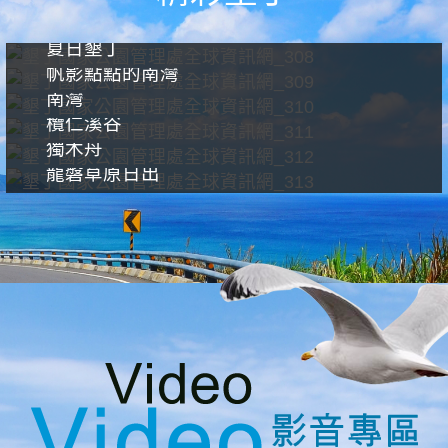
夏日墾丁
帆影點點的南灣
南灣
欖仁溪谷
獨木舟
龍磐草原日出