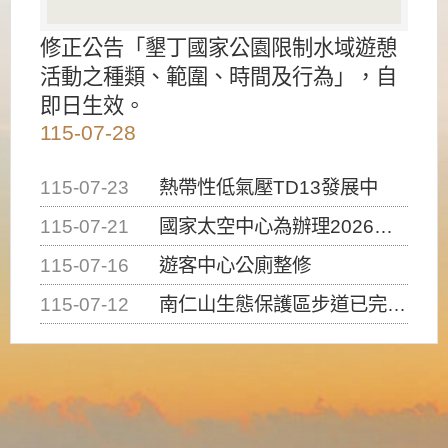
修正公告「墾丁國家公園限制水域遊憩
活動之種類、範圍、時間及行為」，自
即日生效。
115-07-28
115-07-23
熱帶性低氣壓TD13發展中
115-07-21
國家太空中心為辦理2026台灣盃火箭競賽，陸、海、空域警戒及協調相關事宜，因颱風備案事宜
115-07-16
遊客中心公廁整修
115-07-12
南仁山生態保護區步道已完成修復，自115年7月13日（星期一）起恢復開放入園，歡迎民眾依規定申請入園....