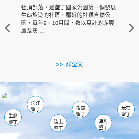
社頂部落，是墾丁國家公園第一個發展
龍水
生態旅遊的社區，鄰近的社頂自然公
的有
園，每年9、10月間，數以萬計的赤腹
重要
鷹及灰 ...
走進沁 
詳全文
南仁湖
龜山
海生館
滿州
出火
恆春
佳樂水
萬里桐
龍鑾潭自然中心
森林遊樂區
瓊麻館
南灣
關山
墾管處遊客中心
社頂公園
風吹沙
後壁湖
船帆石
白砂
海洋
龍磐公園
香蕉灣
貓鼻頭
砂島
龍坑
鵝鑾鼻
夜間
玩在
墾丁
墾丁
墾丁
生態
海角
陸上
墾丁
墾丁
墾丁