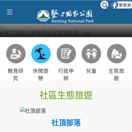
Select Language
▼
跳到主要內容區塊
:::
教育研
休閒遊
行政申
兒童
生態旅
究
憩
辦
遊
社區生態旅遊
社頂部落