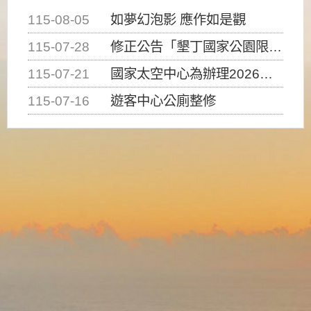
115-08-05
如夢幻泡影 應作如是觀
115-07-28
修正公告「墾丁國家公園限制水域遊憩活動之種類、範圍、時間及行為」，自即日生效。
115-07-21
國家太空中心為辦理2026台灣盃火箭競賽，陸、海、空域警戒及協調相關事宜，因颱風備案事宜
115-07-16
遊客中心公廁整修