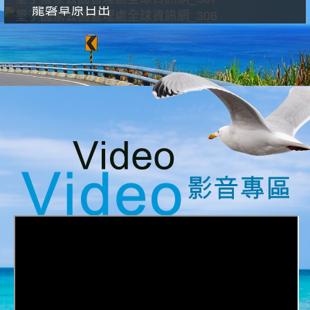
龍磐草原日出