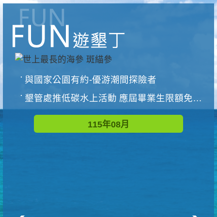
與國家公園有約-優游潮間探險者
墾管處推低碳水上活動 應屆畢業生限額免費參加
115年08月