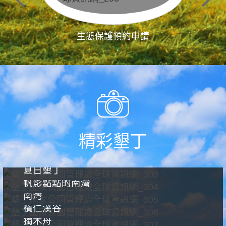
生態保護預約申請
精彩墾丁
夏日墾丁
帆影點點的南灣
南灣
欖仁溪谷
獨木舟