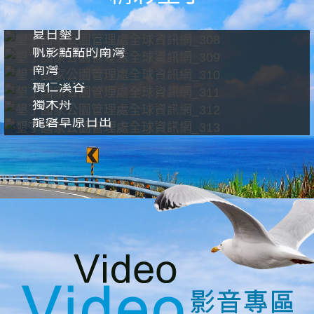
夏日墾丁
帆影點點的南灣
南灣
欖仁溪谷
獨木舟
龍磐草原日出