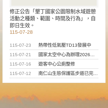
修正公告「墾丁國家公園限制水域遊憩
活動之種類、範圍、時間及行為」，自
即日生效。
115-07-28
115-07-23
熱帶性低氣壓TD13發展中
115-07-21
國家太空中心為辦理2026台灣盃火箭競賽，陸、海、空域警戒及協調相關事宜，因颱風備案事宜
115-07-16
遊客中心公廁整修
115-07-12
南仁山生態保護區步道已完成修復，自115年7月13日（星期一）起恢復開放入園，歡迎民眾依規定申請入園....