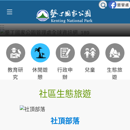
Select Language
▼
跳到主要內容區塊
:::
教育研
休閒遊
行政申
兒童
生態旅
究
憩
辦
遊
社區生態旅遊
社頂部落