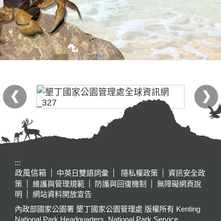
:::
政風信箱
中英日雙語詞彙
隱私權政策
資訊安全政
策
維護與管理規範
防護與回復機制
無障礙網頁說
明
網站資料開放宣告
內政部國家公園署 墾丁國家公園管理處 版權所有 Kenting
National Park Headquarters, National Park Service,