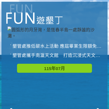
墾管處推低碳水上活動 應屆畢業生限額免費參加
墾管處攜手南瀛天文館 打造沉浸式天文探索營隊
115年07月