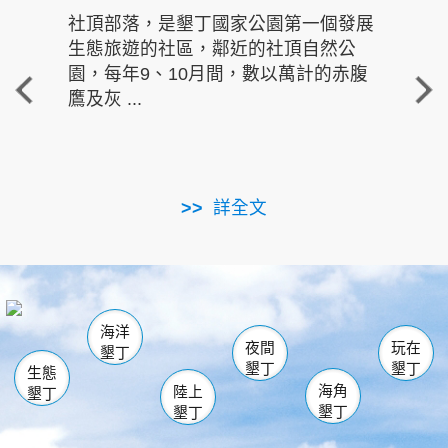
社頂部落，是墾丁國家公園第一個發展
龍水
生態旅遊的社區，鄰近的社頂自然公
的有
園，每年9、10月間，數以萬計的赤腹
重要
鷹及灰 ...
走進沁 
詳全文
南仁湖
龜山
海生館
滿州
出火
恆春
佳樂水
萬里桐
龍鑾潭自然中心
森林遊樂區
瓊麻館
南灣
關山
墾管處遊客中心
社頂公園
風吹沙
後壁湖
船帆石
白砂
海洋
龍磐公園
香蕉灣
貓鼻頭
砂島
龍坑
鵝鑾鼻
夜間
玩在
墾丁
墾丁
墾丁
生態
海角
陸上
墾丁
墾丁
墾丁