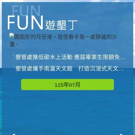
墾管處推低碳水上活動 應屆畢業生限額免費參加
墾管處攜手南瀛天文館 打造沉浸式天文探索營隊
115年07月