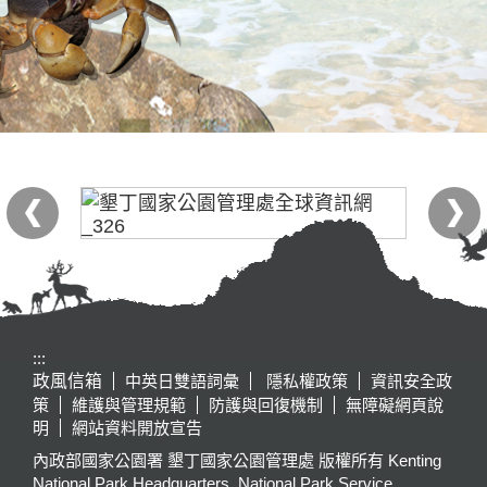
:::
政風信箱
中英日雙語詞彙
隱私權政策
資訊安全政
策
維護與管理規範
防護與回復機制
無障礙網頁說
明
網站資料開放宣告
內政部國家公園署 墾丁國家公園管理處 版權所有 Kenting
National Park Headquarters, National Park Service,