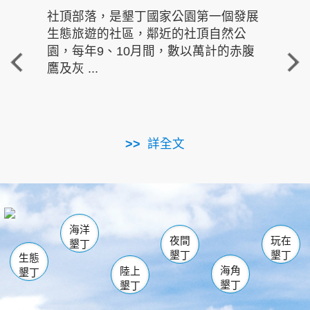
社頂部落，是墾丁國家公園第一個發展
龍水
生態旅遊的社區，鄰近的社頂自然公
的有
園，每年9、10月間，數以萬計的赤腹
重要
鷹及灰 ...
走進沁 
詳全文
南仁湖
龜山
海生館
滿州
出火
恆春
佳樂水
萬里桐
龍鑾潭自然中心
森林遊樂區
瓊麻館
南灣
關山
墾管處遊客中心
社頂公園
風吹沙
後壁湖
船帆石
白砂
海洋
龍磐公園
香蕉灣
貓鼻頭
砂島
龍坑
鵝鑾鼻
夜間
玩在
墾丁
墾丁
墾丁
生態
海角
陸上
墾丁
墾丁
墾丁