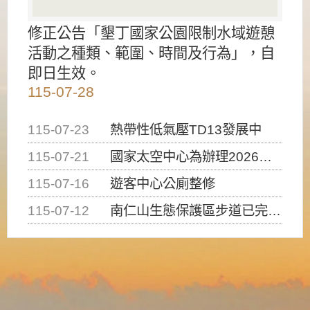
修正公告「墾丁國家公園限制水域遊憩
活動之種類、範圍、時間及行為」，自
即日生效。
115-07-28
115-07-23
熱帶性低氣壓TD13發展中
115-07-21
國家太空中心為辦理2026台灣盃火箭競賽，陸、海、空域警戒及協調相關事宜，因颱風備案事宜
115-07-16
遊客中心公廁整修
115-07-12
南仁山生態保護區步道已完成修復，自115年7月13日（星期一）起恢復開放入園，歡迎民眾依規定申請入園....