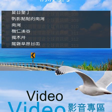
夏日墾丁
帆影點點的南灣
南灣
欖仁溪谷
獨木舟
龍磐草原日出