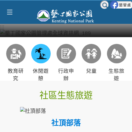
Select Language
▼
跳到主要內容區塊
:::
教育研
休閒遊
行政申
兒童
生態旅
究
憩
辦
遊
社區生態旅遊
社頂部落