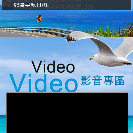
龍磐草原日出