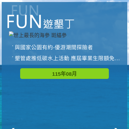
與國家公園有約-優游潮間探險者
墾管處推低碳水上活動 應屆畢業生限額免費參加
115年08月