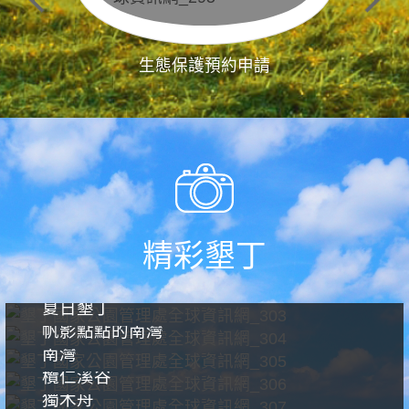
生態保護預約申請
精彩墾丁
夏日墾丁
帆影點點的南灣
南灣
欖仁溪谷
獨木舟