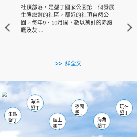
社頂部落，是墾丁國家公園第一個發展
龍水
生態旅遊的社區，鄰近的社頂自然公
的有
園，每年9、10月間，數以萬計的赤腹
重要
鷹及灰 ...
走進沁 
詳全文
南仁湖
龜山
海生館
滿州
出火
恆春
佳樂水
萬里桐
龍鑾潭自然中心
森林遊樂區
瓊麻館
南灣
關山
墾管處遊客中心
社頂公園
風吹沙
後壁湖
船帆石
白砂
海洋
龍磐公園
香蕉灣
貓鼻頭
砂島
龍坑
鵝鑾鼻
夜間
玩在
墾丁
墾丁
墾丁
生態
海角
陸上
墾丁
墾丁
墾丁