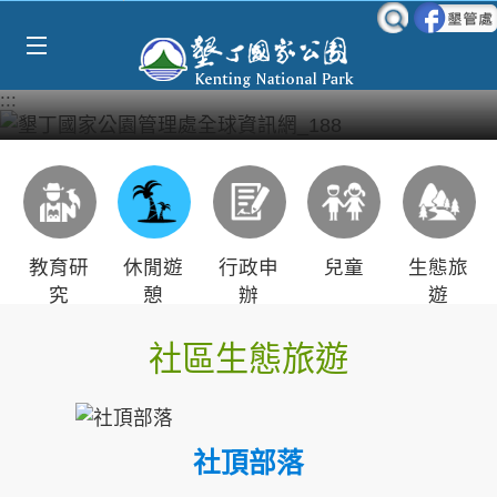
Select Language
▼
跳到主要內容區塊
:::
教育研
休閒遊
行政申
兒童
生態旅
究
憩
辦
遊
社區生態旅遊
社頂部落