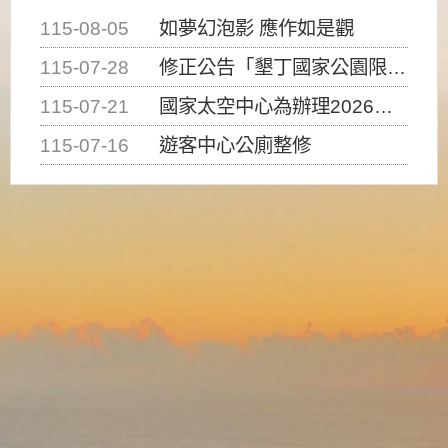
115-08-05
如夢幻泡影 應作如是觀
115-07-28
修正公告「墾丁國家公園限制水域遊憩活動之種類、範圍、時間及行為」，自即日生效。
115-07-21
國家太空中心為辦理2026台灣盃火箭競賽，陸、海、空域警戒及協調相關事宜，因颱風備案事宜
115-07-16
遊客中心公廁整修