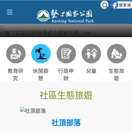
Select Language
▼
跳到主要內容區塊
:::
教育研
休閒遊
行政申
兒童
生態旅
究
憩
辦
遊
社區生態旅遊
社頂部落