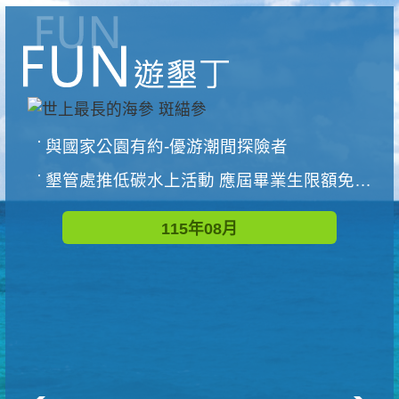
與國家公園有約-優游潮間探險者
墾管處推低碳水上活動 應屆畢業生限額免費參加
115年08月