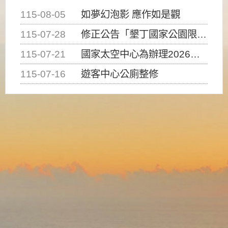
115-08-05
如夢幻泡影 應作如是觀
115-07-28
修正公告「墾丁國家公園限制水域遊憩活動之種類、範圍、時間及行為」，自即日生效。
115-07-21
國家太空中心為辦理2026台灣盃火箭競賽，陸、海、空域警戒及協調相關事宜，因颱風備案事宜
115-07-16
遊客中心公廁整修