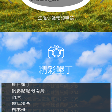
生態保護預約申請
精彩墾丁
夏日墾丁
帆影點點的南灣
南灣
欖仁溪谷
獨木舟