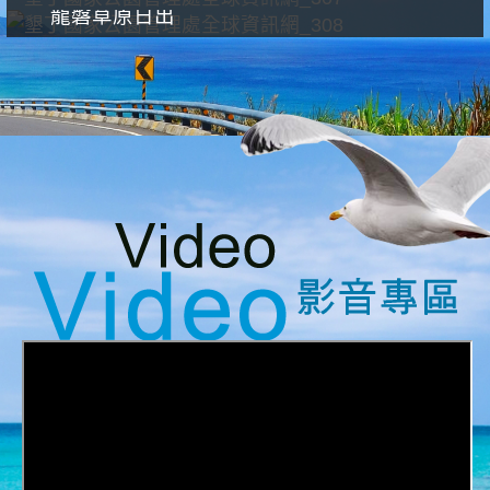
龍磐草原日出