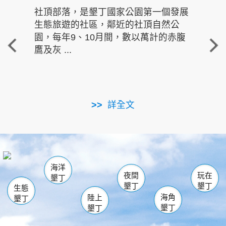
社頂部落，是墾丁國家公園第一個發展
龍水
生態旅遊的社區，鄰近的社頂自然公
的有
園，每年9、10月間，數以萬計的赤腹
重要
鷹及灰 ...
走進沁 
詳全文
南仁湖
龜山
海生館
滿州
出火
恆春
佳樂水
萬里桐
龍鑾潭自然中心
森林遊樂區
瓊麻館
南灣
關山
墾管處遊客中心
社頂公園
風吹沙
後壁湖
船帆石
白砂
海洋
龍磐公園
香蕉灣
貓鼻頭
砂島
龍坑
鵝鑾鼻
夜間
玩在
墾丁
墾丁
墾丁
生態
海角
陸上
墾丁
墾丁
墾丁