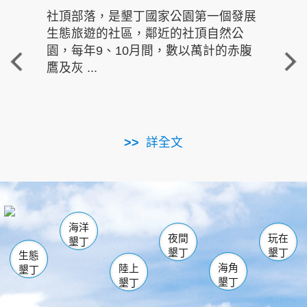
社頂部落，是墾丁國家公園第一個發展
龍水
生態旅遊的社區，鄰近的社頂自然公
的有
園，每年9、10月間，數以萬計的赤腹
重要
鷹及灰 ...
走進沁 
詳全文
南仁湖
龜山
海生館
滿州
出火
恆春
佳樂水
萬里桐
龍鑾潭自然中心
森林遊樂區
瓊麻館
南灣
關山
墾管處遊客中心
社頂公園
風吹沙
後壁湖
船帆石
白砂
海洋
龍磐公園
香蕉灣
貓鼻頭
砂島
龍坑
鵝鑾鼻
夜間
玩在
墾丁
墾丁
墾丁
生態
海角
陸上
墾丁
墾丁
墾丁