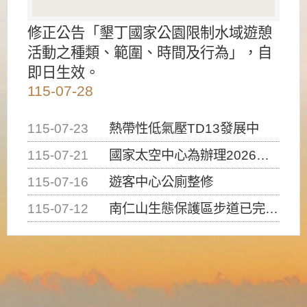
修正公告「墾丁國家公園限制水域遊憩
活動之種類、範圍、時間及行為」，自
即日生效。
115-07-28
115-07-23
熱帶性低氣壓TD13發展中
115-07-21
國家太空中心為辦理2026台灣盃火箭競賽，陸、海、空域警戒及協調相關事宜，因颱風備案事宜
115-07-16
遊客中心公廁整修
115-07-12
南仁山生態保護區步道已完成修復，自115年7月13日（星期一）起恢復開放入園，歡迎民眾依規定申請入園....