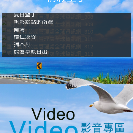
夏日墾丁
帆影點點的南灣
南灣
欖仁溪谷
獨木舟
龍磐草原日出