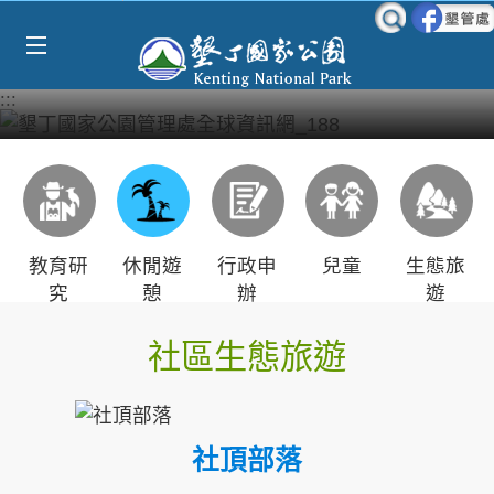
Select Language
▼
跳到主要內容區塊
:::
教育研
休閒遊
行政申
兒童
生態旅
究
憩
辦
遊
社區生態旅遊
社頂部落