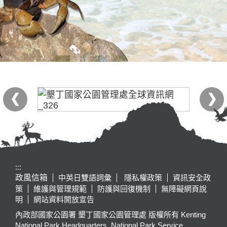
:::
政風信箱
中英日雙語詞彙
隱私權政策
資訊安全政
策
維護與管理規範
防護與回復機制
無障礙網頁說
明
網站資料開放宣告
內政部國家公園署 墾丁國家公園管理處 版權所有 Kenting
National Park Headquarters, National Park Service,