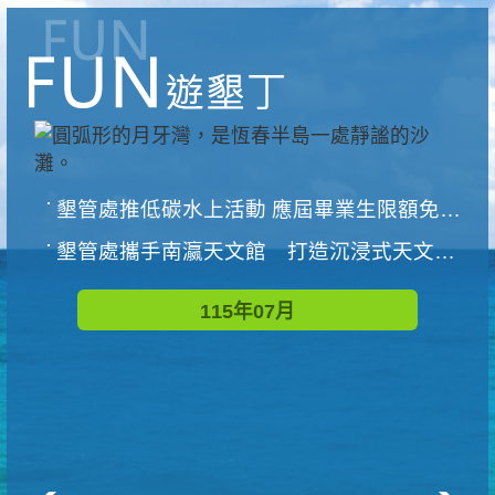
墾管處推低碳水上活動 應屆畢業生限額免費參加
墾管處攜手南瀛天文館 打造沉浸式天文探索營隊
115年07月