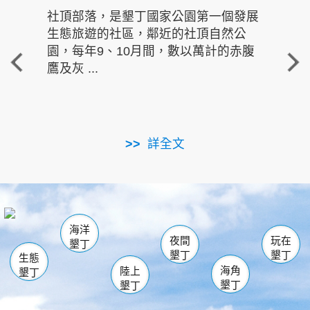
社頂部落，是墾丁國家公園第一個發展
龍水
生態旅遊的社區，鄰近的社頂自然公
的有
園，每年9、10月間，數以萬計的赤腹
重要
鷹及灰 ...
走進沁 
詳全文
南仁湖
龜山
海生館
滿州
出火
恆春
佳樂水
萬里桐
龍鑾潭自然中心
森林遊樂區
瓊麻館
南灣
關山
墾管處遊客中心
社頂公園
風吹沙
後壁湖
船帆石
白砂
海洋
龍磐公園
香蕉灣
貓鼻頭
砂島
龍坑
鵝鑾鼻
夜間
玩在
墾丁
墾丁
墾丁
生態
海角
陸上
墾丁
墾丁
墾丁