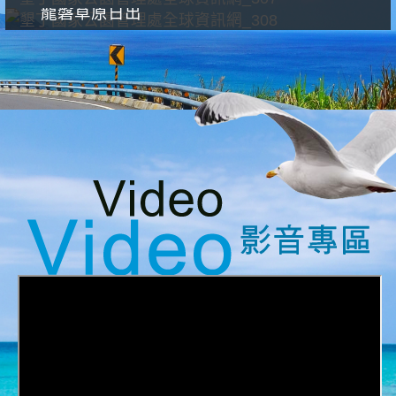
龍磐草原日出