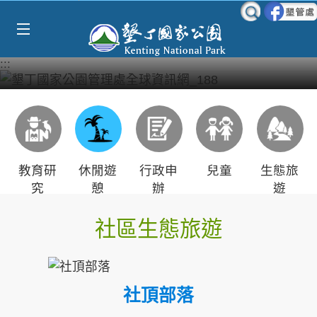
Select Language
▼
跳到主要內容區塊
:::
教育研
休閒遊
行政申
兒童
生態旅
究
憩
辦
遊
社區生態旅遊
社頂部落