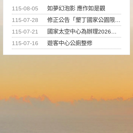
115-08-05
如夢幻泡影 應作如是觀
115-07-28
修正公告「墾丁國家公園限制水域遊憩活動之種類、範圍、時間及行為」，自即日生效。
115-07-21
國家太空中心為辦理2026台灣盃火箭競賽，陸、海、空域警戒及協調相關事宜，因颱風備案事宜
115-07-16
遊客中心公廁整修