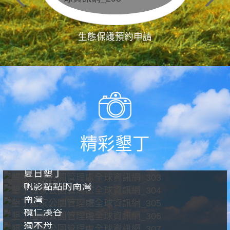
生態保護預約申請
精彩墾丁
夏日墾丁
帆影點點的南灣
南灣
欖仁溪谷
獨木舟