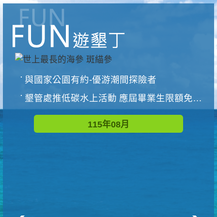
與國家公園有約-優游潮間探險者
墾管處推低碳水上活動 應屆畢業生限額免費參加
115年08月