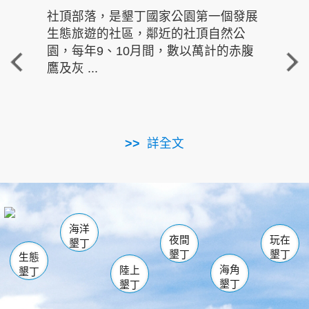
社頂部落，是墾丁國家公園第一個發展
龍水
生態旅遊的社區，鄰近的社頂自然公
的有
園，每年9、10月間，數以萬計的赤腹
重要
鷹及灰 ...
走進沁 
詳全文
南仁湖
龜山
海生館
滿州
出火
恆春
佳樂水
萬里桐
龍鑾潭自然中心
森林遊樂區
瓊麻館
南灣
關山
墾管處遊客中心
社頂公園
風吹沙
後壁湖
船帆石
白砂
海洋
龍磐公園
香蕉灣
貓鼻頭
砂島
龍坑
鵝鑾鼻
夜間
玩在
墾丁
墾丁
墾丁
生態
海角
陸上
墾丁
墾丁
墾丁