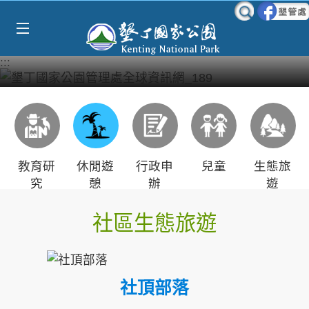
Select Language
▼
跳到主要內容區塊
:::
教育研
休閒遊
行政申
兒童
生態旅
究
憩
辦
遊
社區生態旅遊
社頂部落