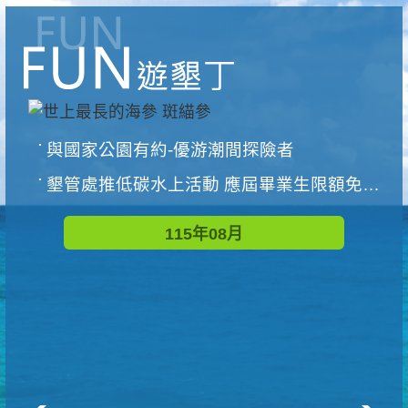
與國家公園有約-優游潮間探險者
墾管處推低碳水上活動 應屆畢業生限額免費參加
115年08月