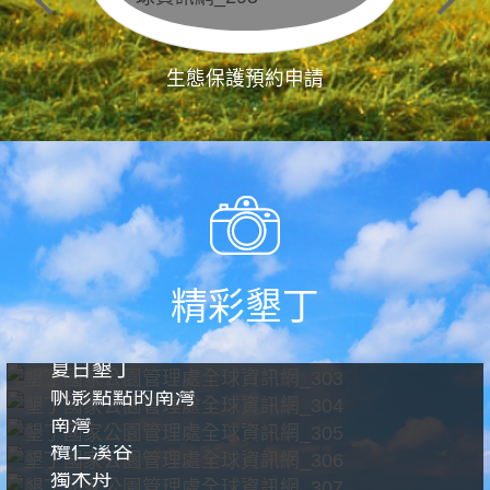
生態保護預約申請
精彩墾丁
夏日墾丁
帆影點點的南灣
南灣
欖仁溪谷
獨木舟