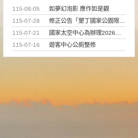
115-08-05
如夢幻泡影 應作如是觀
115-07-28
修正公告「墾丁國家公園限制水域遊憩活動之種類、範圍、時間及行為」，自即日生效。
115-07-21
國家太空中心為辦理2026台灣盃火箭競賽，陸、海、空域警戒及協調相關事宜，因颱風備案事宜
115-07-16
遊客中心公廁整修