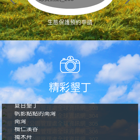
生態保護預約申請
精彩墾丁
夏日墾丁
帆影點點的南灣
南灣
欖仁溪谷
獨木舟