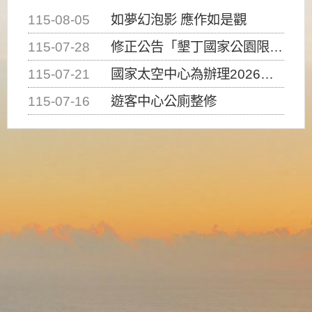
115-08-05
如夢幻泡影 應作如是觀
115-07-28
修正公告「墾丁國家公園限制水域遊憩活動之種類、範圍、時間及行為」，自即日生效。
115-07-21
國家太空中心為辦理2026台灣盃火箭競賽，陸、海、空域警戒及協調相關事宜，因颱風備案事宜
115-07-16
遊客中心公廁整修