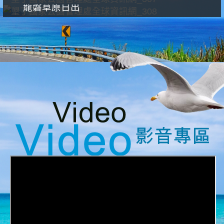
龍磐草原日出