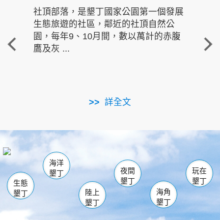
社頂部落，是墾丁國家公園第一個發展
龍水
生態旅遊的社區，鄰近的社頂自然公
的有
園，每年9、10月間，數以萬計的赤腹
重要
鷹及灰 ...
走進沁 
詳全文
南仁湖
龜山
海生館
滿州
出火
恆春
佳樂水
萬里桐
龍鑾潭自然中心
森林遊樂區
瓊麻館
南灣
關山
墾管處遊客中心
社頂公園
風吹沙
後壁湖
船帆石
白砂
海洋
龍磐公園
香蕉灣
貓鼻頭
砂島
龍坑
鵝鑾鼻
夜間
玩在
墾丁
墾丁
墾丁
生態
海角
陸上
墾丁
墾丁
墾丁