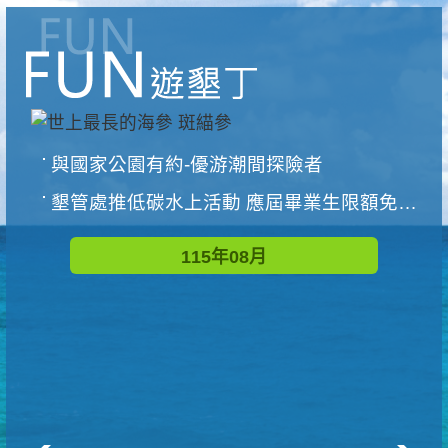
與國家公園有約-優游潮間探險者
墾管處推低碳水上活動 應屆畢業生限額免費參加
115年08月