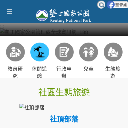
Select Language
▼
跳到主要內容區塊
:::
教育研
休閒遊
行政申
兒童
生態旅
究
憩
辦
遊
社區生態旅遊
社頂部落