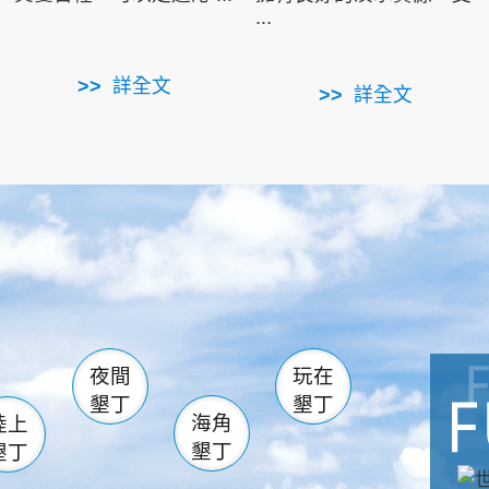
...
詳全文
詳全文
南仁湖
滿州
火
佳樂水
然中心
森林遊樂區
南灣
墾管處遊客中心
社頂公園
風吹沙
湖
船帆石
龍磐公園
香蕉灣
頭
砂島
龍坑
鵝鑾鼻
夜間
玩在
墾丁
墾丁
海角
陸上
墾丁
墾丁