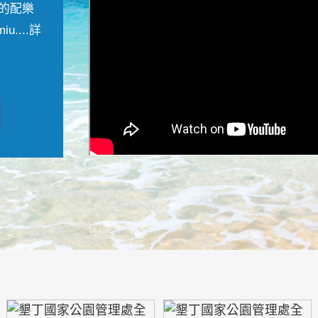
的配樂
....
詳