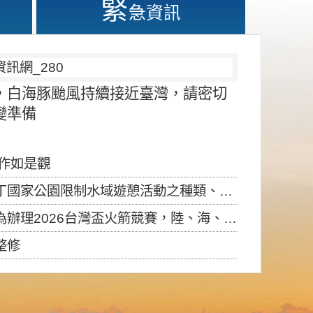
緊
急資訊
，白海豚颱風持續接近臺灣，請密切
變準備
應作如是觀
園限制水域遊憩活動之種類、範圍、時間及行為」，自即日生效。
6台灣盃火箭競賽，陸、海、空域警戒及協調相關事宜，因颱風備案事宜
整修