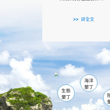
詳全文
龜山
海生館
出
恆春
萬里桐
龍鑾潭自
瓊麻館
關山
後壁
白砂
海洋
貓鼻
墾丁
生態
墾丁