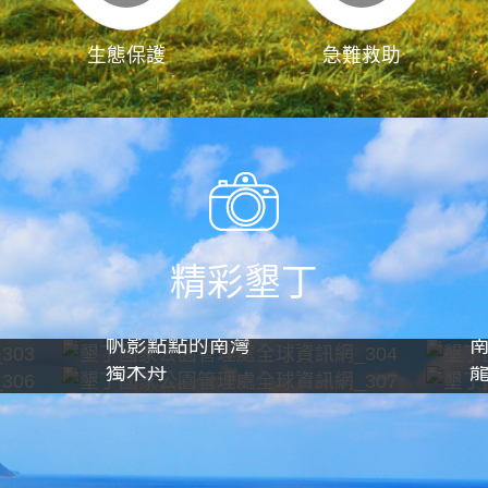
生態保護
急難救助
精彩墾丁
帆影點點的南灣
獨木舟