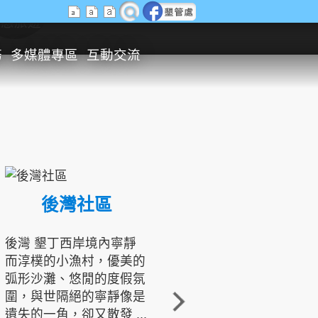
生態旅遊
務
多媒體專區
互動交流
後灣社區
國境之南生態文化發展協會
後灣 墾丁西岸境內寧靜
而淳樸的小漁村，優美的
龍坑地區為隆起的珊瑚礁
弧形沙灘、悠閒的度假氛
地形，由於地處鵝鑾鼻夾
圍，與世隔絕的寧靜像是
角的端點，冬季海浪拍打
遺失的一角，卻又散發 ...
著礁岸，旺盛的侵蝕作