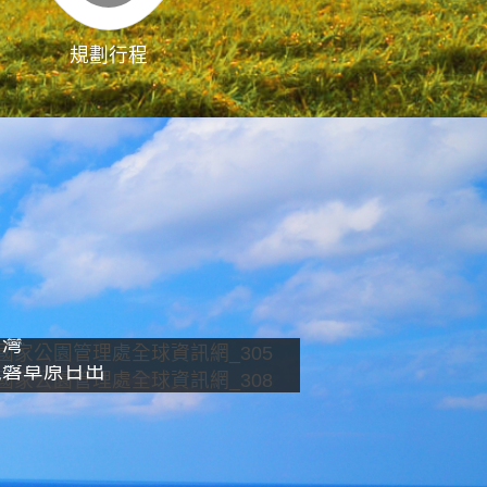
規劃行程
影像直播
南灣
龍磐草原日出