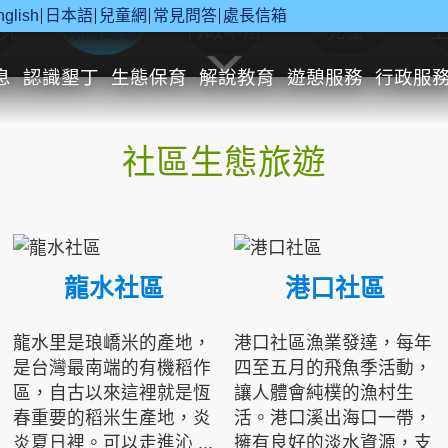
nglish
日本語
兒童網
常見問答
處長信箱
究
休閒遊憩
行政申辦
兒童
息
認識墾丁
生態保育
解說教育
遊憩服務
行政服
社區生態旅遊
龍水社區
港口社區
龍水里是琅嶠米的產地，
港口社區漁業發達，每年
是台灣最南端的有機稻作
四至五月的飛魚季活動，
區，自古以來這裡就是恆
讓人體會純樸的漁村生
春重要的稻米生產地，炎
活。港口溪出海口一帶，
炎夏日裡。可以走進沁 ...
擁有良好的淡水資源，支