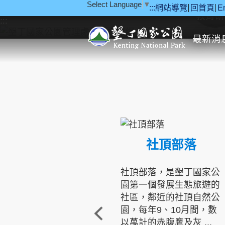
Select Language
▼
:::
網站導覽
回首頁
E
跳到主要內容區塊
教育研
:::
最新消
社頂部落
社頂部落，是墾丁國家公
園第一個發展生態旅遊的
社區，鄰近的社頂自然公
園，每年9、10月間，數
以萬計的赤腹鷹及灰 ...