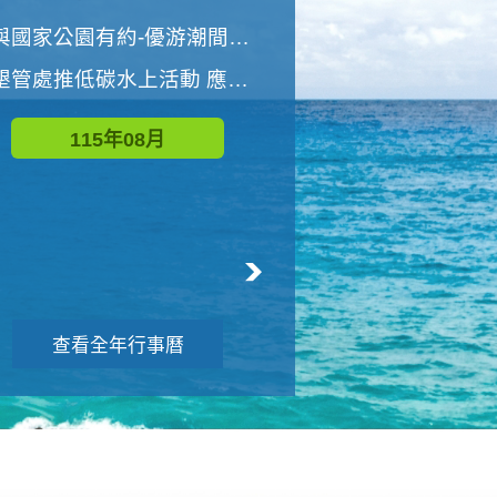
世界地球清潔日 墾管處辦理「2026年墾丁國家公園沙灘淨灘活動」
與國家公園有約-優游潮間探險者
墾管處推低碳水上活動 應屆畢業生限額免費參加
115年09月
115年08月
查看全年行事曆