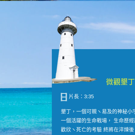
片長：3:35
墾丁，一個可親ヽ易及的神秘小
一個活躍的生命戰場， 生命歷經
歡欣ヽ死亡的考驗 終將在淬煉後