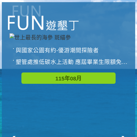
與國家公園有約-優游潮間探險者
墾管處推低碳水上活動 應屆畢業生限額免費參加
115年08月