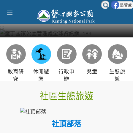
Select Language
▼
跳到主要內容區塊
:::
教育研
休閒遊
行政申
兒童
生態旅
究
憩
辦
遊
社區生態旅遊
社頂部落