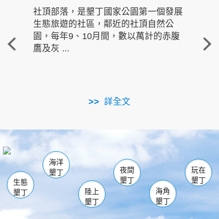
社頂部落，是墾丁國家公園第一個發展
龍水
生態旅遊的社區，鄰近的社頂自然公
的有
園，每年9、10月間，數以萬計的赤腹
重要
鷹及灰 ...
走進沁 
詳全文
南仁湖
龜山
海生館
滿州
出火
恆春
佳樂水
萬里桐
龍鑾潭自然中心
森林遊樂區
瓊麻館
南灣
關山
墾管處遊客中心
社頂公園
風吹沙
後壁湖
船帆石
白砂
海洋
龍磐公園
香蕉灣
貓鼻頭
砂島
龍坑
鵝鑾鼻
夜間
玩在
墾丁
墾丁
墾丁
生態
海角
陸上
墾丁
墾丁
墾丁