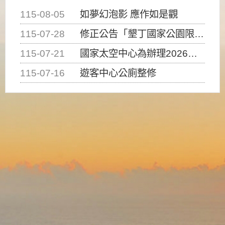
115-08-05
如夢幻泡影 應作如是觀
115-07-28
修正公告「墾丁國家公園限制水域遊憩活動之種類、範圍、時間及行為」，自即日生效。
115-07-21
國家太空中心為辦理2026台灣盃火箭競賽，陸、海、空域警戒及協調相關事宜，因颱風備案事宜
115-07-16
遊客中心公廁整修