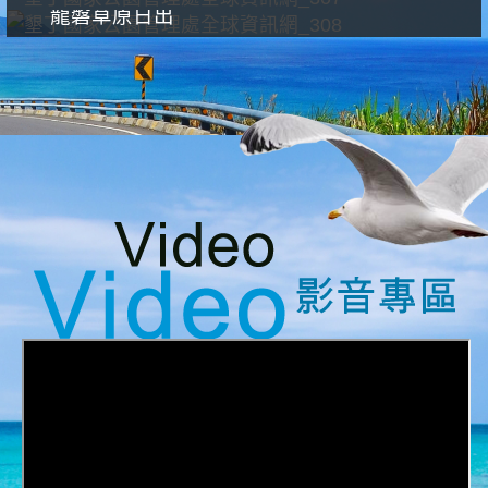
龍磐草原日出