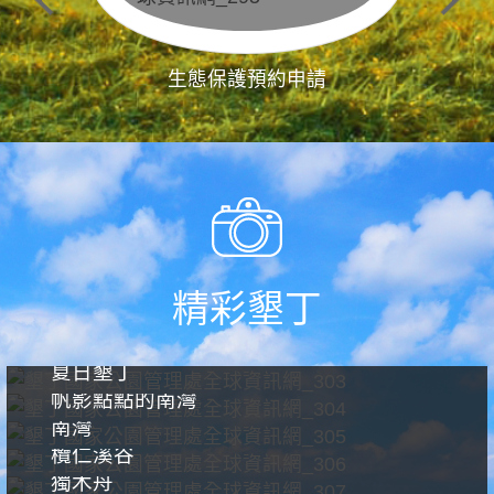
生態保護預約申請
精彩墾丁
夏日墾丁
帆影點點的南灣
南灣
欖仁溪谷
獨木舟