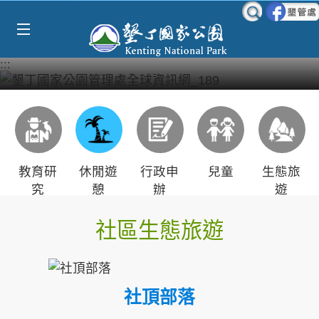
Select Language
▼
跳到主要內容區塊
:::
教育研
休閒遊
行政申
兒童
生態旅
究
憩
辦
遊
社區生態旅遊
社頂部落