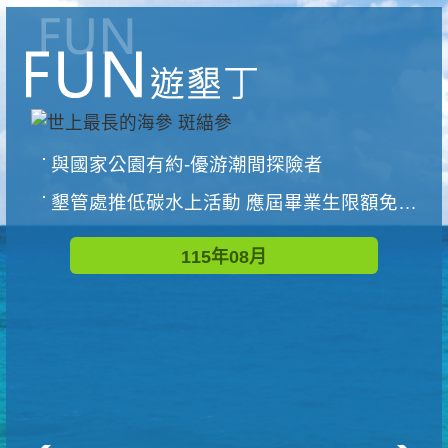
與國家公園有約-優游潮間探險者
墾管處推低碳水上活動 應屆畢業生限額免費參加
115年08月