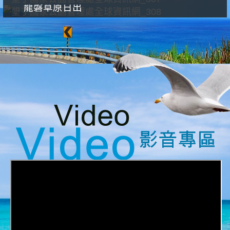
龍磐草原日出