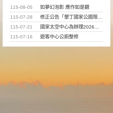
115-08-05
如夢幻泡影 應作如是觀
115-07-28
修正公告「墾丁國家公園限制水域遊憩活動之種類、範圍、時間及行為」，自即日生效。
115-07-21
國家太空中心為辦理2026台灣盃火箭競賽，陸、海、空域警戒及協調相關事宜，因颱風備案事宜
115-07-16
遊客中心公廁整修