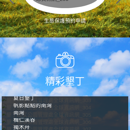
生態保護預約申請
精彩墾丁
夏日墾丁
帆影點點的南灣
南灣
欖仁溪谷
獨木舟