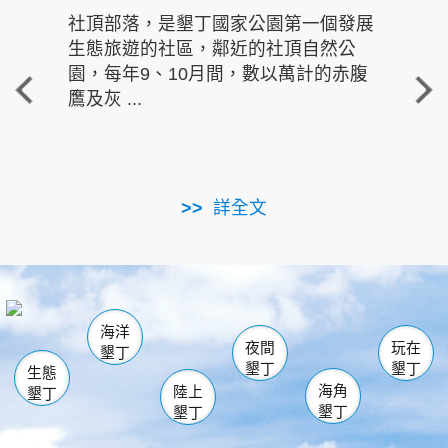
社頂部落，是墾丁國家公園第一個發展
龍水
生態旅遊的社區，鄰近的社頂自然公
的有
園，每年9、10月間，數以萬計的赤腹
重要
鷹及灰 ...
走進沁 
詳全文
南仁湖
龜山
海生館
滿州
出火
恆春
佳樂水
萬里桐
龍鑾潭自然中心
森林遊樂區
瓊麻館
南灣
關山
墾管處遊客中心
社頂公園
風吹沙
後壁湖
船帆石
白砂
海洋
龍磐公園
香蕉灣
貓鼻頭
砂島
龍坑
鵝鑾鼻
夜間
玩在
墾丁
墾丁
墾丁
生態
海角
陸上
墾丁
墾丁
墾丁