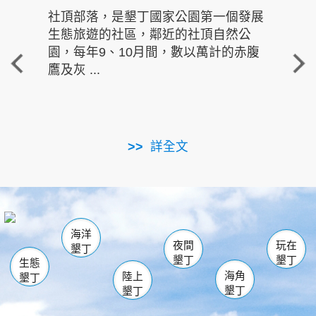
社頂部落，是墾丁國家公園第一個發展
龍水
生態旅遊的社區，鄰近的社頂自然公
的有
園，每年9、10月間，數以萬計的赤腹
重要
鷹及灰 ...
走進沁 
詳全文
南仁湖
龜山
海生館
滿州
出火
恆春
佳樂水
萬里桐
龍鑾潭自然中心
森林遊樂區
瓊麻館
南灣
關山
墾管處遊客中心
社頂公園
風吹沙
後壁湖
船帆石
白砂
海洋
龍磐公園
香蕉灣
貓鼻頭
砂島
龍坑
鵝鑾鼻
夜間
玩在
墾丁
墾丁
墾丁
生態
海角
陸上
墾丁
墾丁
墾丁