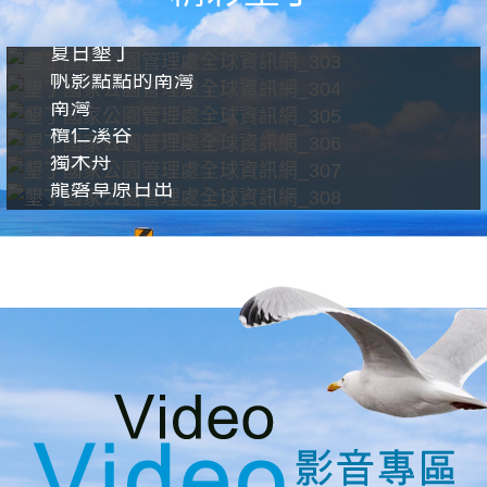
夏日墾丁
帆影點點的南灣
南灣
欖仁溪谷
獨木舟
龍磐草原日出