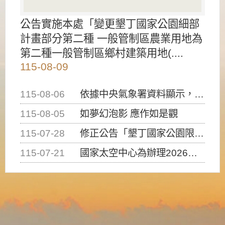
公告實施本處「變更墾丁國家公園細部
計畫部分第二種 一般管制區農業用地為
第二種一般管制區鄉村建築用地(....
115-08-09
115-08-06
依據中央氣象署資料顯示，白海豚颱風持續接近臺灣，請密切注意動向及早完成防災應變準備
115-08-05
如夢幻泡影 應作如是觀
115-07-28
修正公告「墾丁國家公園限制水域遊憩活動之種類、範圍、時間及行為」，自即日生效。
115-07-21
國家太空中心為辦理2026台灣盃火箭競賽，陸、海、空域警戒及協調相關事宜，因颱風備案事宜