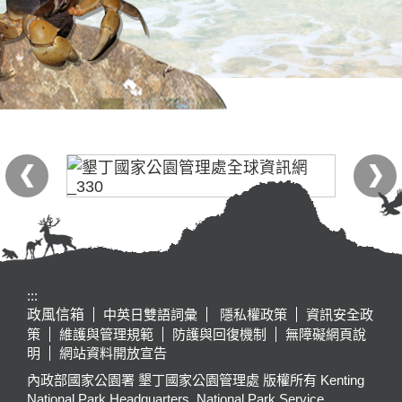
:::
政風信箱
中英日雙語詞彙
隱私權政策
資訊安全政
策
維護與管理規範
防護與回復機制
無障礙網頁說
明
網站資料開放宣告
內政部國家公園署 墾丁國家公園管理處 版權所有 Kenting
National Park Headquarters, National Park Service,