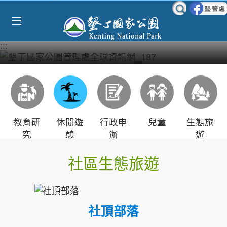
Select Language
▼
跳到主要內容區塊
:::
教育研
休閒遊
行政申
兒童
生態旅
究
憩
辦
遊
社區生態旅遊
社頂部落