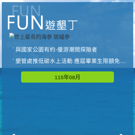
與國家公園有約-優游潮間探險者
墾管處推低碳水上活動 應屆畢業生限額免費參加
115年08月