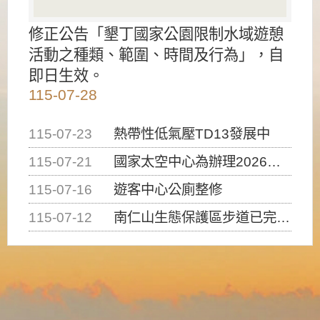
修正公告「墾丁國家公園限制水域遊憩
活動之種類、範圍、時間及行為」，自
即日生效。
115-07-28
115-07-23
熱帶性低氣壓TD13發展中
115-07-21
國家太空中心為辦理2026台灣盃火箭競賽，陸、海、空域警戒及協調相關事宜，因颱風備案事宜
115-07-16
遊客中心公廁整修
115-07-12
南仁山生態保護區步道已完成修復，自115年7月13日（星期一）起恢復開放入園，歡迎民眾依規定申請入園....