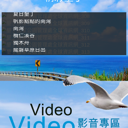
夏日墾丁
帆影點點的南灣
南灣
欖仁溪谷
獨木舟
龍磐草原日出