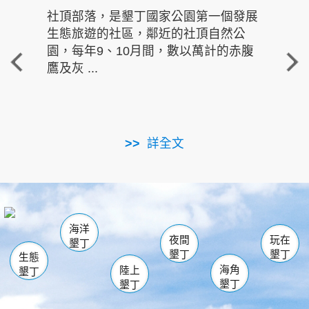
社頂部落，是墾丁國家公園第一個發展
龍水
生態旅遊的社區，鄰近的社頂自然公
的有
園，每年9、10月間，數以萬計的赤腹
重要
鷹及灰 ...
走進沁 
詳全文
南仁湖
龜山
海生館
滿州
出火
恆春
佳樂水
萬里桐
龍鑾潭自然中心
森林遊樂區
瓊麻館
南灣
關山
墾管處遊客中心
社頂公園
風吹沙
後壁湖
船帆石
白砂
海洋
龍磐公園
香蕉灣
貓鼻頭
砂島
龍坑
鵝鑾鼻
夜間
玩在
墾丁
墾丁
墾丁
生態
海角
陸上
墾丁
墾丁
墾丁