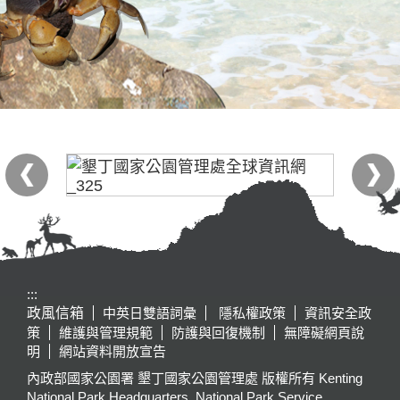
:::
政風信箱
中英日雙語詞彙
隱私權政策
資訊安全政
策
維護與管理規範
防護與回復機制
無障礙網頁說
明
網站資料開放宣告
內政部國家公園署 墾丁國家公園管理處 版權所有 Kenting
National Park Headquarters, National Park Service,