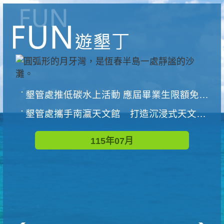
墾管處推低碳水上活動 應屆畢業生限額免費參加
墾管處攜手南瀛天文館 打造沉浸式天文探索營隊
115年07月