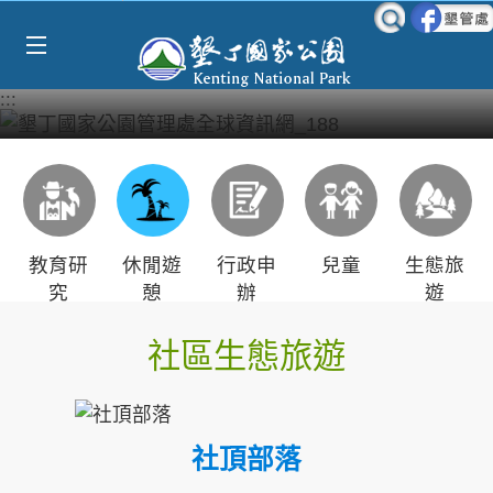
Select Language
▼
跳到主要內容區塊
:::
教育研
休閒遊
行政申
兒童
生態旅
究
憩
辦
遊
社區生態旅遊
社頂部落