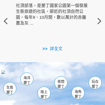
社頂部落，是墾丁國家公園第一個發展
龍水
生態旅遊的社區，鄰近的社頂自然公
的有
園，每年9、10月間，數以萬計的赤腹
重要
鷹及灰 ...
走進沁 
詳全文
南仁湖
龜山
海生館
滿州
出火
恆春
佳樂水
萬里桐
龍鑾潭自然中心
森林遊樂區
瓊麻館
南灣
關山
墾管處遊客中心
社頂公園
風吹沙
後壁湖
船帆石
白砂
海洋
龍磐公園
香蕉灣
貓鼻頭
砂島
龍坑
鵝鑾鼻
夜間
玩在
墾丁
墾丁
墾丁
生態
海角
陸上
墾丁
墾丁
墾丁