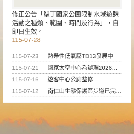
修正公告「墾丁國家公園限制水域遊憩
活動之種類、範圍、時間及行為」，自
即日生效。
115-07-28
115-07-23
熱帶性低氣壓TD13發展中
115-07-21
國家太空中心為辦理2026台灣盃火箭競賽，陸、海、空域警戒及協調相關事宜，因颱風備案事宜
115-07-16
遊客中心公廁整修
115-07-12
南仁山生態保護區步道已完成修復，自115年7月13日（星期一）起恢復開放入園，歡迎民眾依規定申請入園....