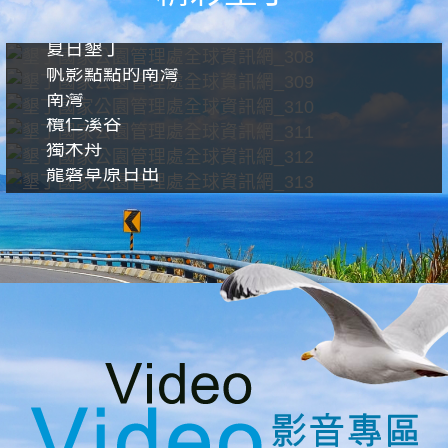
夏日墾丁
帆影點點的南灣
南灣
欖仁溪谷
獨木舟
龍磐草原日出