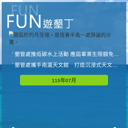
墾管處推低碳水上活動 應屆畢業生限額免費參加
墾管處攜手南瀛天文館 打造沉浸式天文探索營隊
115年07月