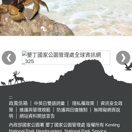
:::
政風信箱
中英日雙語詞彙
隱私權政策
資訊安全政
策
維護與管理規範
防護與回復機制
無障礙網頁說
明
網站資料開放宣告
內政部國家公園署 墾丁國家公園管理處 版權所有 Kenting
National Park Headquarters, National Park Service,