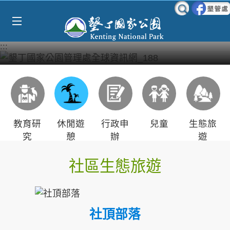
Select Language
▼
跳到主要內容區塊
:::
教育研
休閒遊
行政申
兒童
生態旅
究
憩
辦
遊
社區生態旅遊
社頂部落