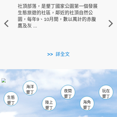
社頂部落，是墾丁國家公園第一個發展
龍水
生態旅遊的社區，鄰近的社頂自然公
的有
園，每年9、10月間，數以萬計的赤腹
重要
鷹及灰 ...
走進沁 
詳全文
南仁湖
龜山
海生館
滿州
出火
恆春
佳樂水
萬里桐
龍鑾潭自然中心
森林遊樂區
瓊麻館
南灣
關山
墾管處遊客中心
社頂公園
風吹沙
後壁湖
船帆石
白砂
海洋
龍磐公園
香蕉灣
貓鼻頭
砂島
龍坑
鵝鑾鼻
夜間
玩在
墾丁
墾丁
墾丁
生態
海角
陸上
墾丁
墾丁
墾丁