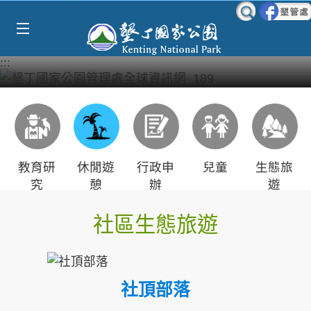
Select Language
▼
跳到主要內容區塊
:::
教育研
休閒遊
行政申
兒童
生態旅
究
憩
辦
遊
社區生態旅遊
社頂部落