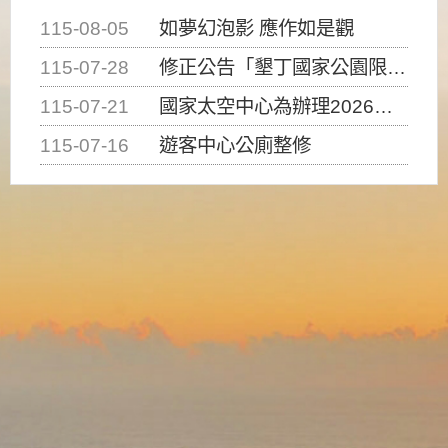
115-08-05
如夢幻泡影 應作如是觀
115-07-28
修正公告「墾丁國家公園限制水域遊憩活動之種類、範圍、時間及行為」，自即日生效。
115-07-21
國家太空中心為辦理2026台灣盃火箭競賽，陸、海、空域警戒及協調相關事宜，因颱風備案事宜
115-07-16
遊客中心公廁整修