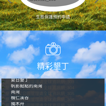
生態保護預約申請
精彩墾丁
夏日墾丁
帆影點點的南灣
南灣
欖仁溪谷
獨木舟