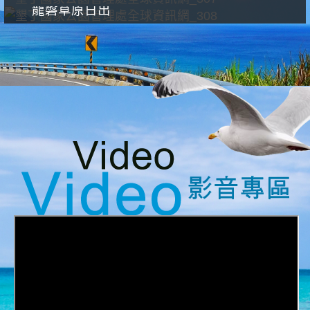
龍磐草原日出