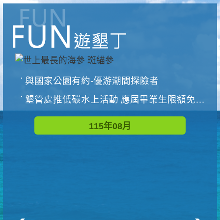
與國家公園有約-優游潮間探險者
墾管處推低碳水上活動 應屆畢業生限額免費參加
115年08月