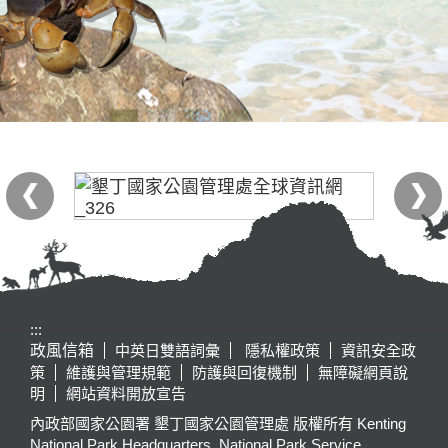
:::
政風信箱
中英日雙語詞彙
隱私權政策
資訊安全政
策
維護與管理規範
防護與回復機制
無障礙網頁說
明
網站資料開放宣告
內政部國家公園署 墾丁國家公園管理處 版權所有 Kenting
National Park Headquarters, National Park Service,