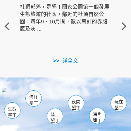
社頂部落，是墾丁國家公園第一個發展
龍水
生態旅遊的社區，鄰近的社頂自然公
的有
園，每年9、10月間，數以萬計的赤腹
重要
鷹及灰 ...
走進沁 
詳全文
南仁湖
龜山
海生館
滿州
出火
恆春
佳樂水
萬里桐
龍鑾潭自然中心
森林遊樂區
瓊麻館
南灣
關山
墾管處遊客中心
社頂公園
風吹沙
後壁湖
船帆石
白砂
海洋
龍磐公園
香蕉灣
貓鼻頭
砂島
龍坑
鵝鑾鼻
夜間
玩在
墾丁
墾丁
墾丁
生態
海角
陸上
墾丁
墾丁
墾丁