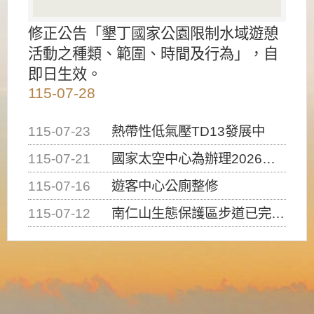
修正公告「墾丁國家公園限制水域遊憩
活動之種類、範圍、時間及行為」，自
即日生效。
115-07-28
115-07-23
熱帶性低氣壓TD13發展中
115-07-21
國家太空中心為辦理2026台灣盃火箭競賽，陸、海、空域警戒及協調相關事宜，因颱風備案事宜
115-07-16
遊客中心公廁整修
115-07-12
南仁山生態保護區步道已完成修復，自115年7月13日（星期一）起恢復開放入園，歡迎民眾依規定申請入園....