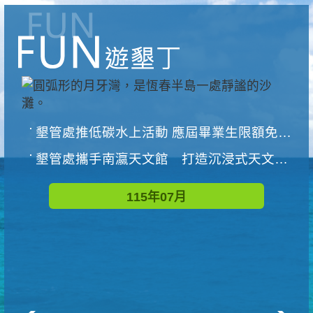
墾管處推低碳水上活動 應屆畢業生限額免費參加
墾管處攜手南瀛天文館 打造沉浸式天文探索營隊
115年07月