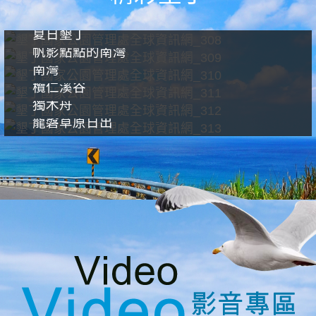
夏日墾丁
帆影點點的南灣
南灣
欖仁溪谷
獨木舟
龍磐草原日出