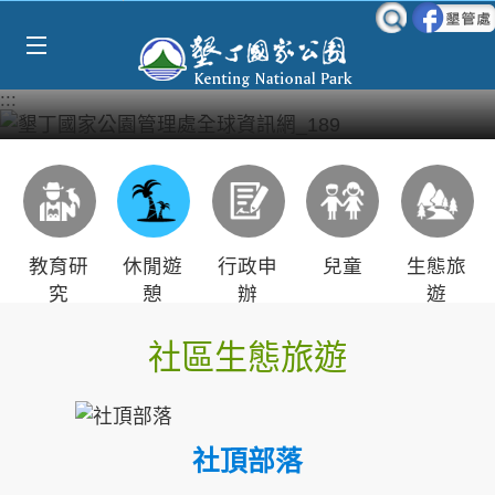
Select Language
▼
跳到主要內容區塊
:::
教育研
休閒遊
行政申
兒童
生態旅
究
憩
辦
遊
社區生態旅遊
社頂部落