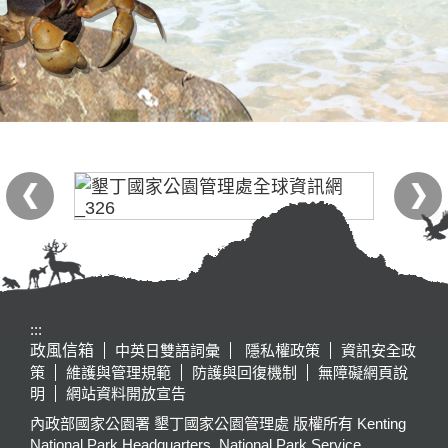
:::
政風信箱
中英日雙語詞彙
隱私權政策
資訊安全政
策
維護與管理規範
防護與回復機制
無障礙網頁說
明
網站資料開放宣告
內政部國家公園署 墾丁國家公園管理處 版權所有 Kenting
National Park Headquarters, National Park Service,