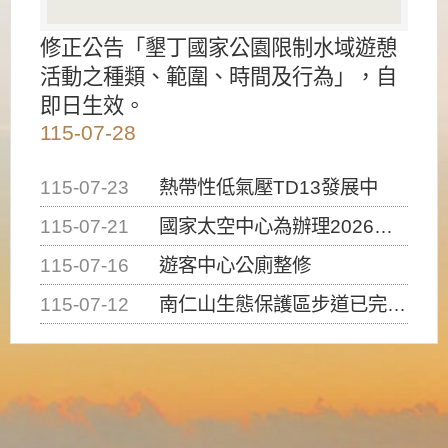
修正公告「墾丁國家公園限制水域遊憩
活動之種類、範圍、時間及行為」，自
即日生效。
115-07-28
115-07-23
熱帶性低氣壓TD13發展中
115-07-21
國家太空中心為辦理2026台灣盃火箭競賽，陸、海、空域警戒及協調相關事宜，因颱風備案事宜
115-07-16
遊客中心公廁整修
115-07-12
南仁山生態保護區步道已完成修復，自115年7月13日（星期一）起恢復開放入園，歡迎民眾依規定申請入園....