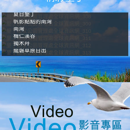
夏日墾丁
帆影點點的南灣
南灣
欖仁溪谷
獨木舟
龍磐草原日出