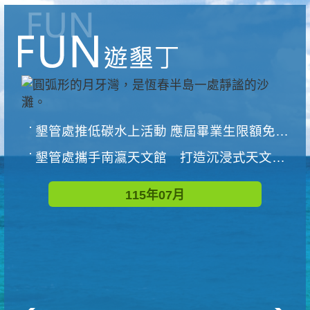
墾管處推低碳水上活動 應屆畢業生限額免費參加
墾管處攜手南瀛天文館 打造沉浸式天文探索營隊
115年07月