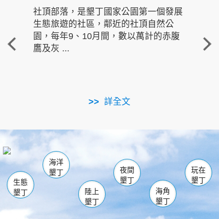
社頂部落，是墾丁國家公園第一個發展
龍水
生態旅遊的社區，鄰近的社頂自然公
的有
園，每年9、10月間，數以萬計的赤腹
重要
鷹及灰 ...
走進沁 
詳全文
南仁湖
龜山
海生館
滿州
出火
恆春
佳樂水
萬里桐
龍鑾潭自然中心
森林遊樂區
瓊麻館
南灣
關山
墾管處遊客中心
社頂公園
風吹沙
後壁湖
船帆石
白砂
海洋
龍磐公園
香蕉灣
貓鼻頭
砂島
龍坑
鵝鑾鼻
夜間
玩在
墾丁
墾丁
墾丁
生態
海角
陸上
墾丁
墾丁
墾丁