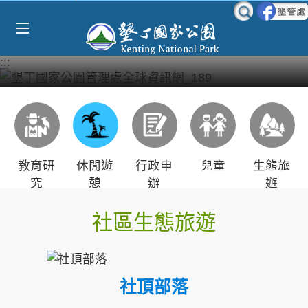
Select Language
▼
跳到主要內容區塊
:::
教育研
休閒遊
行政申
兒童
生態旅
究
憩
辦
遊
社區生態旅遊
社頂部落