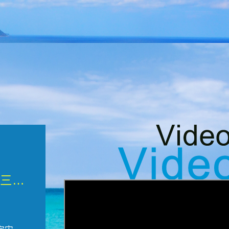
微觀墾丁三部曲 重生....