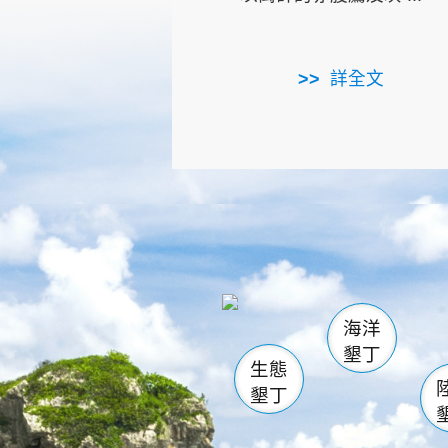
詳全文
龜山
海生館
出
恆春
萬里桐
龍鑾潭自
瓊麻館
關山
後壁
白砂
海洋
貓鼻
墾丁
生態
墾丁