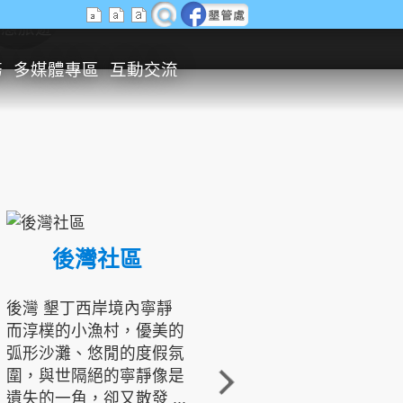
生態旅遊
務
多媒體專區
互動交流
後灣社區
國境之南生態文化發展協會
後灣 墾丁西岸境內寧靜
而淳樸的小漁村，優美的
龍坑地區為隆起的珊瑚礁
弧形沙灘、悠閒的度假氛
地形，由於地處鵝鑾鼻夾
圍，與世隔絕的寧靜像是
角的端點，冬季海浪拍打
遺失的一角，卻又散發 ...
著礁岸，旺盛的侵蝕作