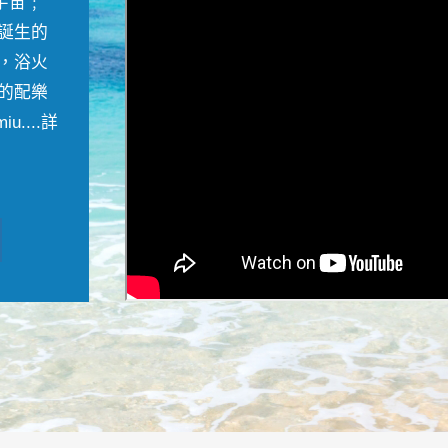
宇宙﹔
誕生的
，浴火
的配樂
....
詳