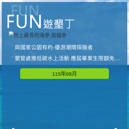
與國家公園有約-優游潮間探險者
墾管處推低碳水上活動 應屆畢業生限額免費參加
115年08月