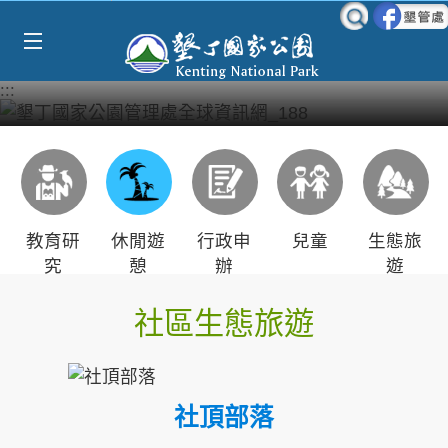
Select Language
▼
跳到主要內容區塊
:::
教育研
休閒遊
行政申
兒童
生態旅
究
憩
辦
遊
社區生態旅遊
社頂部落