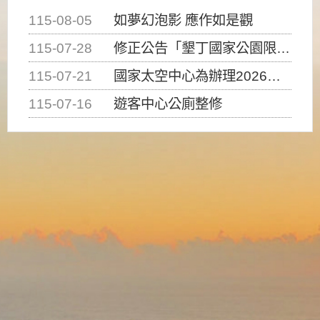
115-08-05
如夢幻泡影 應作如是觀
115-07-28
修正公告「墾丁國家公園限制水域遊憩活動之種類、範圍、時間及行為」，自即日生效。
115-07-21
國家太空中心為辦理2026台灣盃火箭競賽，陸、海、空域警戒及協調相關事宜，因颱風備案事宜
115-07-16
遊客中心公廁整修