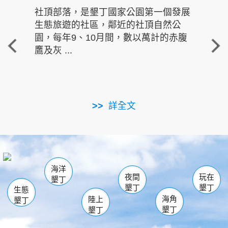
社頂部落，是墾丁國家公園第一個發展
龍水
生態旅遊的社區，鄰近的社頂自然公
的有
園，每年9、10月間，數以萬計的赤腹
重要
鷹及灰 ...
走進沁 
詳全文
南仁湖
龜山
海生館
滿州
出火
恆春
佳樂水
萬里桐
龍鑾潭自然中心
森林遊樂區
瓊麻館
南灣
關山
墾管處遊客中心
社頂公園
風吹沙
後壁湖
船帆石
白砂
海洋
龍磐公園
香蕉灣
貓鼻頭
砂島
龍坑
鵝鑾鼻
夜間
玩在
墾丁
墾丁
墾丁
生態
海角
陸上
墾丁
墾丁
墾丁