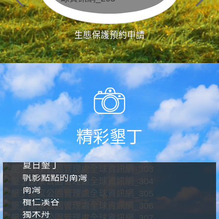
生態保護預約申請
精彩墾丁
夏日墾丁
帆影點點的南灣
南灣
欖仁溪谷
獨木舟