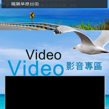
龍磐草原日出