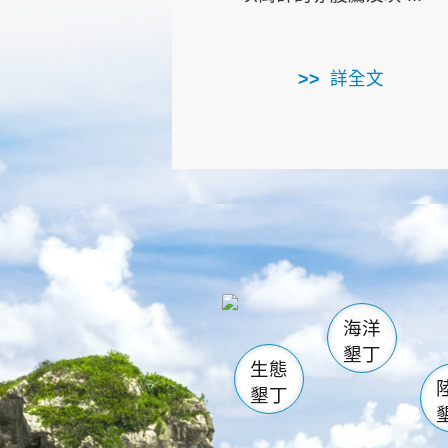
詳全文
龜山
海生館
出
恆春
萬里桐
龍鑾潭自
瓊麻館
關山
後壁
白砂
海洋
貓鼻
墾丁
生態
墾丁