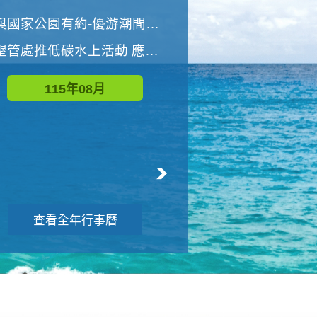
世界地球清潔日 墾管處辦理「2026年墾丁國家公園沙灘淨灘活動」
與國家公園有約-優游潮間探險者
墾管處推低碳水上活動 應屆畢業生限額免費參加
115年09月
115年08月
查看全年行事曆