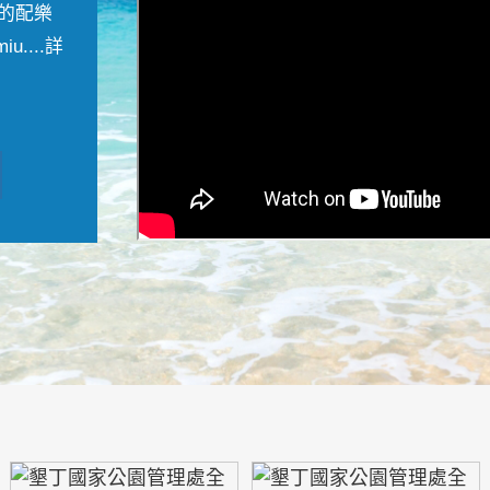
的配樂
....
詳