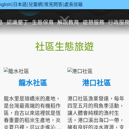
nglish
日本語
兒童網
常見問答
處長信箱
究
休閒遊憩
行政申辦
兒童
息
認識墾丁
生態保育
解說教育
遊憩服務
行政服
社區生態旅遊
龍水社區
港口社區
龍水里是琅嶠米的產地，
港口社區漁業發達，每年
是台灣最南端的有機稻作
四至五月的飛魚季活動，
區，自古以來這裡就是恆
讓人體會純樸的漁村生
春重要的稻米生產地，炎
活。港口溪出海口一帶，
炎夏日裡。可以走進沁 ...
擁有良好的淡水資源，支