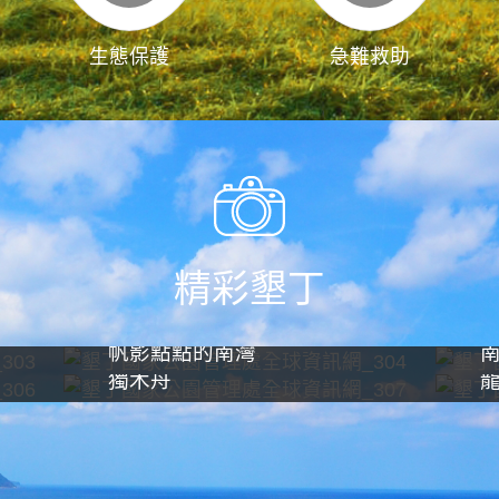
生態保護
急難救助
精彩墾丁
帆影點點的南灣
獨木舟