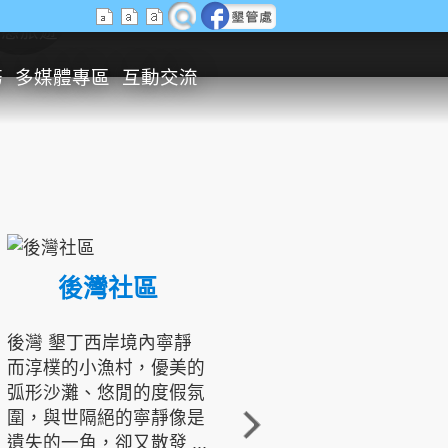
生態旅遊
務
多媒體專區
互動交流
後灣社區
國境之南生態文化發展協會
後灣 墾丁西岸境內寧靜
而淳樸的小漁村，優美的
龍坑地區為隆起的珊瑚礁
弧形沙灘、悠閒的度假氛
地形，由於地處鵝鑾鼻夾
圍，與世隔絕的寧靜像是
角的端點，冬季海浪拍打
遺失的一角，卻又散發 ...
著礁岸，旺盛的侵蝕作