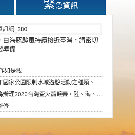
緊
急資訊
，白海豚颱風持續接近臺灣，請密切
變準備
應作如是觀
園限制水域遊憩活動之種類、範圍、時間及行為」，自即日生效。
6台灣盃火箭競賽，陸、海、空域警戒及協調相關事宜，因颱風備案事宜
整修