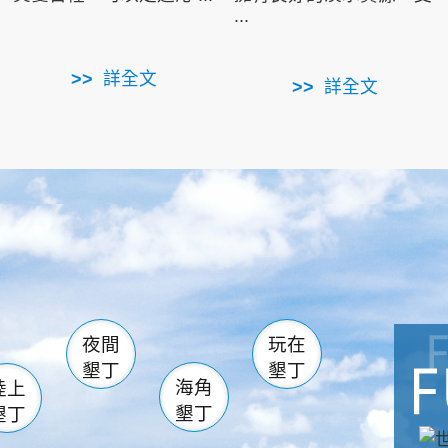
...
詳全文
詳全文
南仁湖
滿州
火
佳樂水
然中心
森林遊樂區
南灣
墾管處遊客中心
社頂公園
風吹沙
湖
船帆石
龍磐公園
香蕉灣
頭
砂島
龍坑
鵝鑾鼻
夜間
玩在
墾丁
墾丁
海角
陸上
墾丁
墾丁