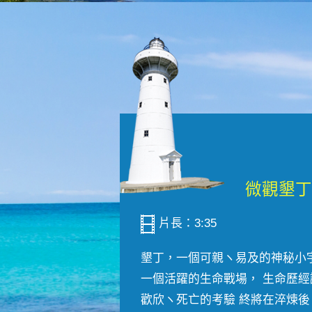
片長：3:35
墾丁，一個可親ヽ易及的神秘小
一個活躍的生命戰場， 生命歷經
歡欣ヽ死亡的考驗 終將在淬煉後