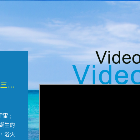
微觀墾丁三部曲 重生....
宇宙﹔
誕生的
，浴火