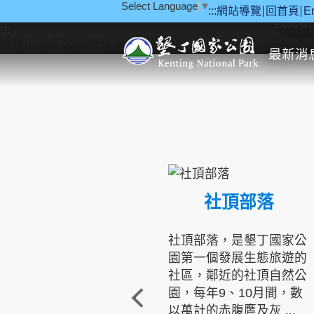
Select Language
▼
:::
網站導覽
回首頁
E
跳到主要內容區塊
教育研
:::
最新消
社頂部落
社頂部落，是墾丁國家公
園第一個發展生態旅遊的
社區，鄰近的社頂自然公
園，每年9、10月間，數
以萬計的赤腹鷹及灰 ...