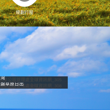
規劃行程
影像直播
南灣
龍磐草原日出