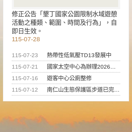
修正公告「墾丁國家公園限制水域遊憩
活動之種類、範圍、時間及行為」，自
即日生效。
115-07-28
115-07-23
熱帶性低氣壓TD13發展中
115-07-21
國家太空中心為辦理2026台灣盃火箭競賽，陸、海、空域警戒及協調相關事宜，因颱風備案事宜
115-07-16
遊客中心公廁整修
115-07-12
南仁山生態保護區步道已完成修復，自115年7月13日（星期一）起恢復開放入園，歡迎民眾依規定申請入園....