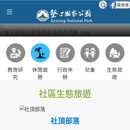
Select Language
▼
跳到主要內容區塊
:::
教育研
休閒遊
行政申
兒童
生態旅
究
憩
辦
遊
社區生態旅遊
社頂部落