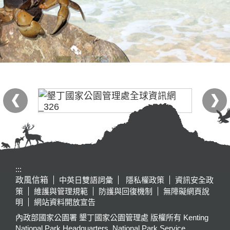
:::
政風信箱
中英日雙語詞彙
隱私權政策
資訊安全政
策
維護與管理規範
防護與回復機制
無障礙網頁說
明
網站資料開放宣告
內政部國家公園署 墾丁國家公園管理處 版權所有 Kenting
National Park Headquarters, National Park Service,