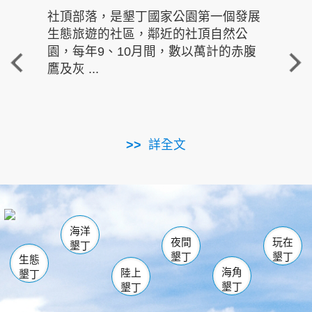
社頂部落，是墾丁國家公園第一個發展
龍水
生態旅遊的社區，鄰近的社頂自然公
的有
園，每年9、10月間，數以萬計的赤腹
重要
鷹及灰 ...
走進沁 
詳全文
南仁湖
龜山
海生館
滿州
出火
恆春
佳樂水
萬里桐
龍鑾潭自然中心
森林遊樂區
瓊麻館
南灣
關山
墾管處遊客中心
社頂公園
風吹沙
後壁湖
船帆石
白砂
海洋
龍磐公園
香蕉灣
貓鼻頭
砂島
龍坑
鵝鑾鼻
夜間
玩在
墾丁
墾丁
墾丁
生態
海角
陸上
墾丁
墾丁
墾丁