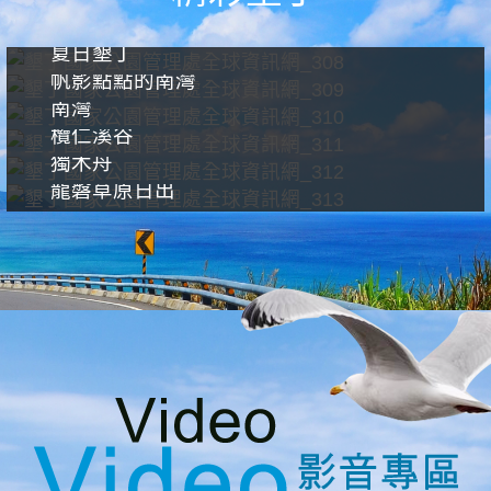
夏日墾丁
帆影點點的南灣
南灣
欖仁溪谷
獨木舟
龍磐草原日出