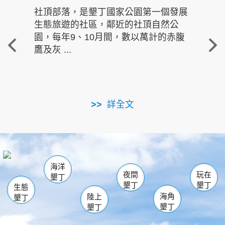
社頂部落，是墾丁國家公園第一個發展
龍水
生態旅遊的社區，鄰近的社頂自然公
的有
園，每年9、10月間，數以萬計的赤腹
重要
鷹及灰 ...
走進沁 
詳全文
南仁湖
龜山
海生館
滿州
出火
恆春
佳樂水
萬里桐
龍鑾潭自然中心
森林遊樂區
瓊麻館
南灣
關山
墾管處遊客中心
社頂公園
風吹沙
後壁湖
船帆石
白砂
海洋
龍磐公園
香蕉灣
貓鼻頭
砂島
龍坑
鵝鑾鼻
夜間
玩在
墾丁
墾丁
墾丁
生態
海角
陸上
墾丁
墾丁
墾丁