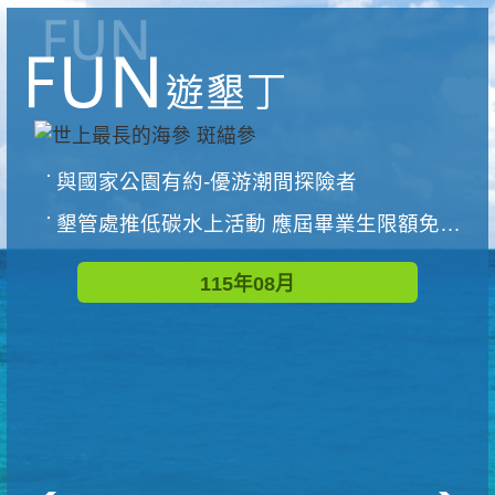
與國家公園有約-優游潮間探險者
墾管處推低碳水上活動 應屆畢業生限額免費參加
115年08月