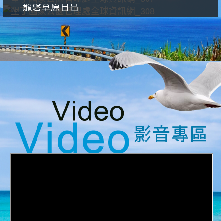
龍磐草原日出