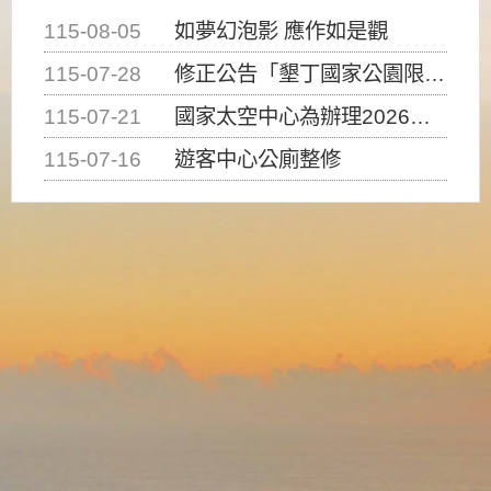
115-08-05
如夢幻泡影 應作如是觀
115-07-28
修正公告「墾丁國家公園限制水域遊憩活動之種類、範圍、時間及行為」，自即日生效。
115-07-21
國家太空中心為辦理2026台灣盃火箭競賽，陸、海、空域警戒及協調相關事宜，因颱風備案事宜
115-07-16
遊客中心公廁整修