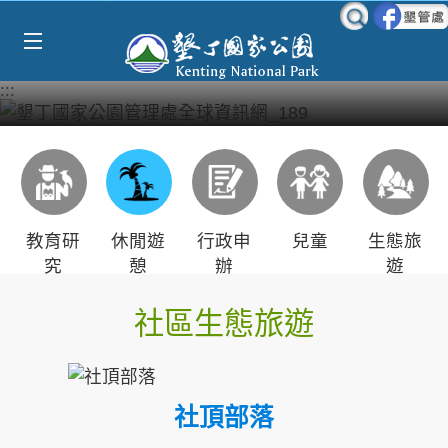
Select Language
▼
跳到主要內容區塊
:::
教育研
休閒遊
行政申
兒童
生態旅
究
憩
辦
遊
社區生態旅遊
社頂部落