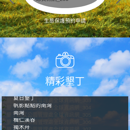
生態保護預約申請
精彩墾丁
夏日墾丁
帆影點點的南灣
南灣
欖仁溪谷
獨木舟