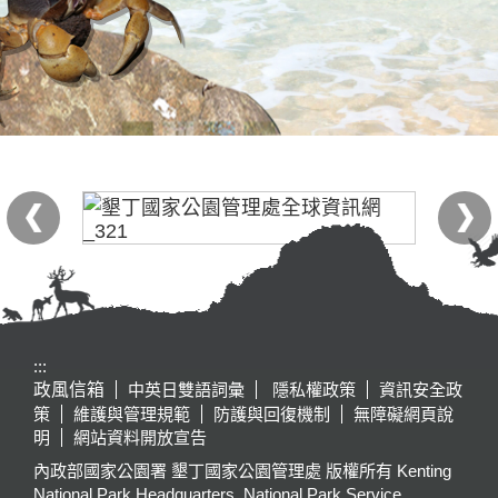
:::
政風信箱
中英日雙語詞彙
隱私權政策
資訊安全政
策
維護與管理規範
防護與回復機制
無障礙網頁說
明
網站資料開放宣告
內政部國家公園署 墾丁國家公園管理處 版權所有 Kenting
National Park Headquarters, National Park Service,