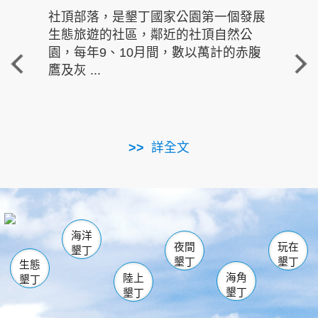
社頂部落，是墾丁國家公園第一個發展
龍水
生態旅遊的社區，鄰近的社頂自然公
的有
園，每年9、10月間，數以萬計的赤腹
重要
鷹及灰 ...
走進沁 
詳全文
南仁湖
龜山
海生館
滿州
出火
恆春
佳樂水
萬里桐
龍鑾潭自然中心
森林遊樂區
瓊麻館
南灣
關山
墾管處遊客中心
社頂公園
風吹沙
後壁湖
船帆石
白砂
海洋
龍磐公園
香蕉灣
貓鼻頭
砂島
龍坑
鵝鑾鼻
夜間
玩在
墾丁
墾丁
墾丁
生態
海角
陸上
墾丁
墾丁
墾丁