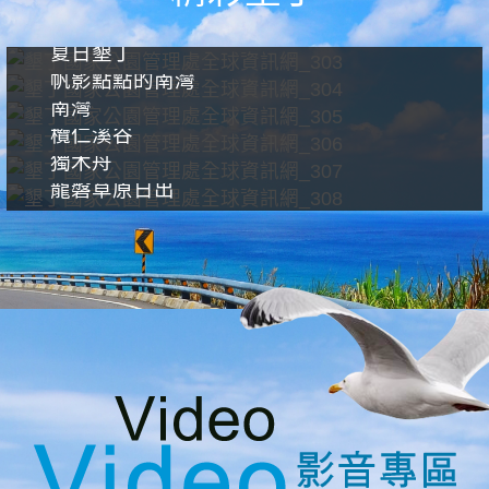
夏日墾丁
帆影點點的南灣
南灣
欖仁溪谷
獨木舟
龍磐草原日出