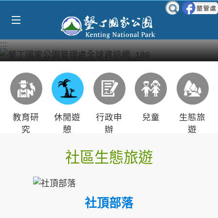
Select Language
▼
跳到主要內容區塊
:::
教育研
休閒遊
行政申
兒童
生態旅
究
憩
辦
遊
社區生態旅遊
社頂部落