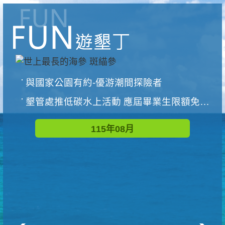
與國家公園有約-優游潮間探險者
墾管處推低碳水上活動 應屆畢業生限額免費參加
115年08月