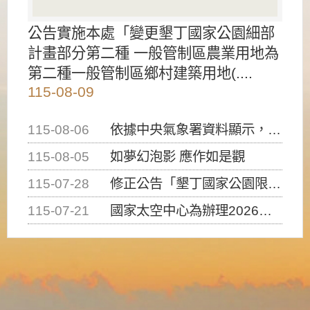
公告實施本處「變更墾丁國家公園細部
計畫部分第二種 一般管制區農業用地為
第二種一般管制區鄉村建築用地(....
115-08-09
115-08-06
依據中央氣象署資料顯示，白海豚颱風持續接近臺灣，請密切注意動向及早完成防災應變準備
115-08-05
如夢幻泡影 應作如是觀
115-07-28
修正公告「墾丁國家公園限制水域遊憩活動之種類、範圍、時間及行為」，自即日生效。
115-07-21
國家太空中心為辦理2026台灣盃火箭競賽，陸、海、空域警戒及協調相關事宜，因颱風備案事宜