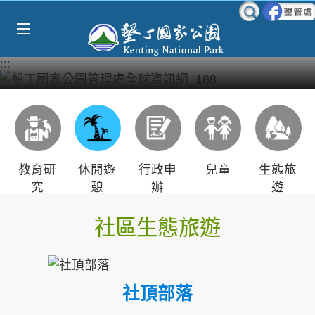
Select Language
▼
跳到主要內容區塊
:::
教育研
休閒遊
行政申
兒童
生態旅
究
憩
辦
遊
社區生態旅遊
社頂部落