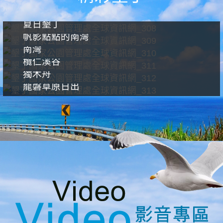
夏日墾丁
帆影點點的南灣
南灣
欖仁溪谷
獨木舟
龍磐草原日出