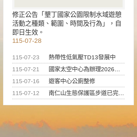
修正公告「墾丁國家公園限制水域遊憩
活動之種類、範圍、時間及行為」，自
即日生效。
115-07-28
115-07-23
熱帶性低氣壓TD13發展中
115-07-21
國家太空中心為辦理2026台灣盃火箭競賽，陸、海、空域警戒及協調相關事宜，因颱風備案事宜
115-07-16
遊客中心公廁整修
115-07-12
南仁山生態保護區步道已完成修復，自115年7月13日（星期一）起恢復開放入園，歡迎民眾依規定申請入園....