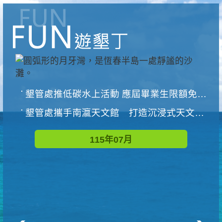
墾管處推低碳水上活動 應屆畢業生限額免費參加
墾管處攜手南瀛天文館 打造沉浸式天文探索營隊
115年07月