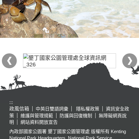
:::
政風信箱
中英日雙語詞彙
隱私權政策
資訊安全政
策
維護與管理規範
防護與回復機制
無障礙網頁說
明
網站資料開放宣告
內政部國家公園署 墾丁國家公園管理處 版權所有 Kenting
National Park Headquarters, National Park Service,