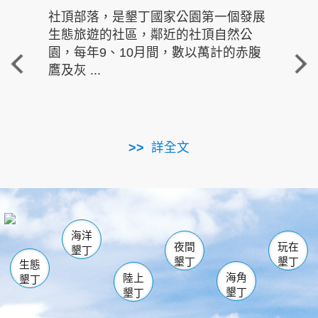
社頂部落，是墾丁國家公園第一個發展
龍水
生態旅遊的社區，鄰近的社頂自然公
的有
園，每年9、10月間，數以萬計的赤腹
重要
鷹及灰 ...
走進沁 
詳全文
南仁湖
龜山
海生館
滿州
出火
恆春
佳樂水
萬里桐
龍鑾潭自然中心
森林遊樂區
瓊麻館
南灣
關山
墾管處遊客中心
社頂公園
風吹沙
後壁湖
船帆石
白砂
海洋
龍磐公園
香蕉灣
貓鼻頭
砂島
龍坑
鵝鑾鼻
夜間
玩在
墾丁
墾丁
墾丁
生態
海角
陸上
墾丁
墾丁
墾丁