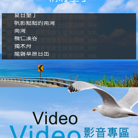
夏日墾丁
帆影點點的南灣
南灣
欖仁溪谷
獨木舟
龍磐草原日出