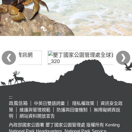
:::
政風信箱
中英日雙語詞彙
隱私權政策
資訊安全政
策
維護與管理規範
防護與回復機制
無障礙網頁說
明
網站資料開放宣告
內政部國家公園署 墾丁國家公園管理處 版權所有 Kenting
National Park Headquarters, National Park Service,