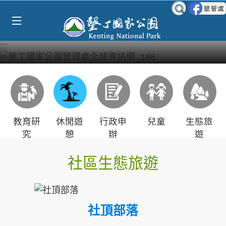
Select Language
▼
跳到主要內容區塊
:::
教育研
休閒遊
行政申
兒童
生態旅
究
憩
辦
遊
社區生態旅遊
社頂部落