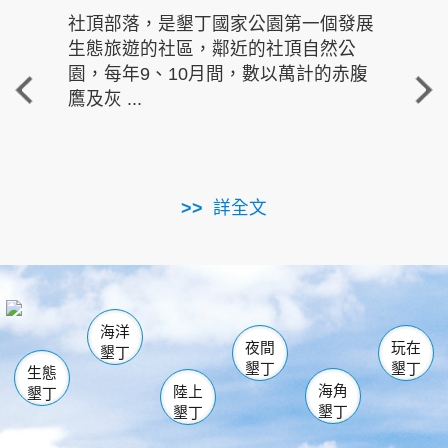
社頂部落，是墾丁國家公園第一個發展
龍水
生態旅遊的社區，鄰近的社頂自然公
的有
園，每年9、10月間，數以萬計的赤腹
重要
鷹及灰 ...
走進沁 
詳全文
南仁湖
龜山
海生館
滿州
出火
恆春
佳樂水
萬里桐
龍鑾潭自然中心
森林遊樂區
瓊麻館
南灣
關山
墾管處遊客中心
社頂公園
風吹沙
後壁湖
船帆石
白砂
海洋
龍磐公園
香蕉灣
貓鼻頭
砂島
龍坑
鵝鑾鼻
夜間
玩在
墾丁
墾丁
墾丁
生態
海角
陸上
墾丁
墾丁
墾丁