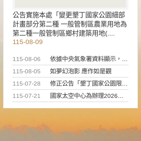
公告實施本處「變更墾丁國家公園細部
計畫部分第二種 一般管制區農業用地為
第二種一般管制區鄉村建築用地(....
115-08-09
115-08-06
依據中央氣象署資料顯示，白海豚颱風持續接近臺灣，請密切注意動向及早完成防災應變準備
115-08-05
如夢幻泡影 應作如是觀
115-07-28
修正公告「墾丁國家公園限制水域遊憩活動之種類、範圍、時間及行為」，自即日生效。
115-07-21
國家太空中心為辦理2026台灣盃火箭競賽，陸、海、空域警戒及協調相關事宜，因颱風備案事宜