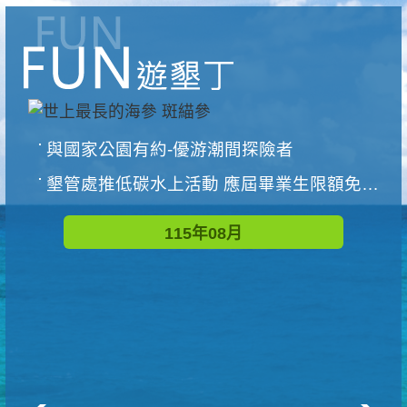
與國家公園有約-優游潮間探險者
墾管處推低碳水上活動 應屆畢業生限額免費參加
115年08月