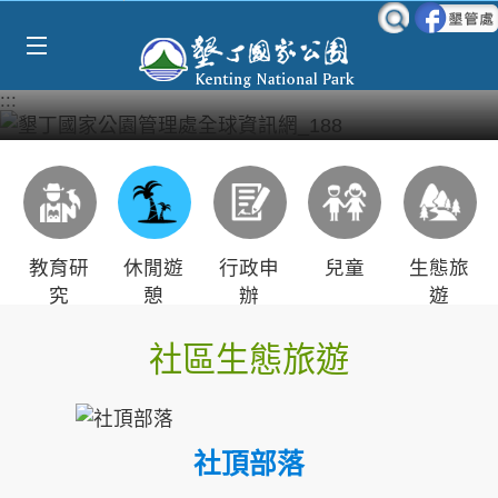
Select Language
▼
跳到主要內容區塊
:::
教育研
休閒遊
行政申
兒童
生態旅
究
憩
辦
遊
社區生態旅遊
社頂部落