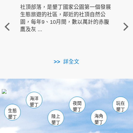
社頂部落，是墾丁國家公園第一個發展
龍水
生態旅遊的社區，鄰近的社頂自然公
的有
園，每年9、10月間，數以萬計的赤腹
重要
鷹及灰 ...
走進沁 
詳全文
南仁湖
龜山
海生館
滿州
出火
恆春
佳樂水
萬里桐
龍鑾潭自然中心
森林遊樂區
瓊麻館
南灣
關山
墾管處遊客中心
社頂公園
風吹沙
後壁湖
船帆石
白砂
海洋
龍磐公園
香蕉灣
貓鼻頭
砂島
龍坑
鵝鑾鼻
夜間
玩在
墾丁
墾丁
墾丁
生態
海角
陸上
墾丁
墾丁
墾丁