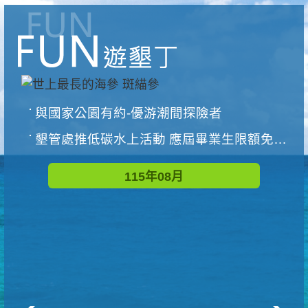
與國家公園有約-優游潮間探險者
墾管處推低碳水上活動 應屆畢業生限額免費參加
115年08月