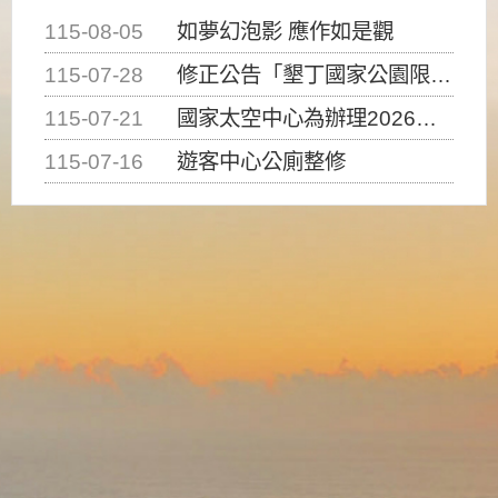
115-08-05
如夢幻泡影 應作如是觀
115-07-28
修正公告「墾丁國家公園限制水域遊憩活動之種類、範圍、時間及行為」，自即日生效。
115-07-21
國家太空中心為辦理2026台灣盃火箭競賽，陸、海、空域警戒及協調相關事宜，因颱風備案事宜
115-07-16
遊客中心公廁整修