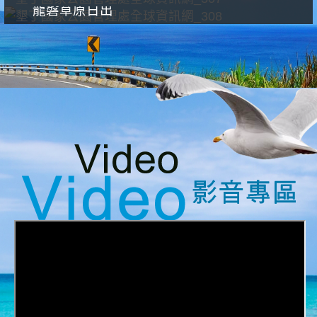
龍磐草原日出