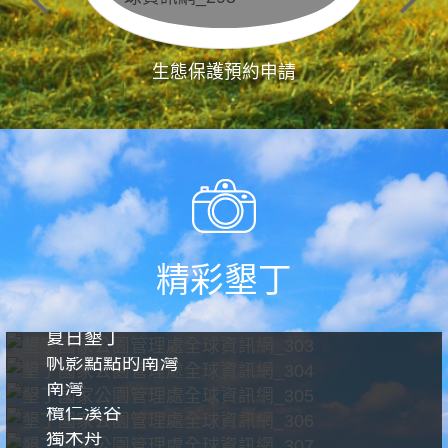
生態保護預約申請
精彩墾丁
夏日墾丁
帆影點點的南灣
南灣
欖仁溪谷
獨木舟