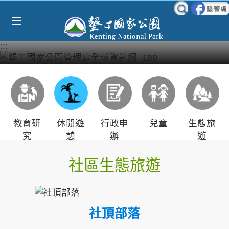
Select Language
▼
跳到主要內容區塊
:::
教育研
休閒遊
行政申
兒童
生態旅
究
憩
辦
遊
社區生態旅遊
社頂部落