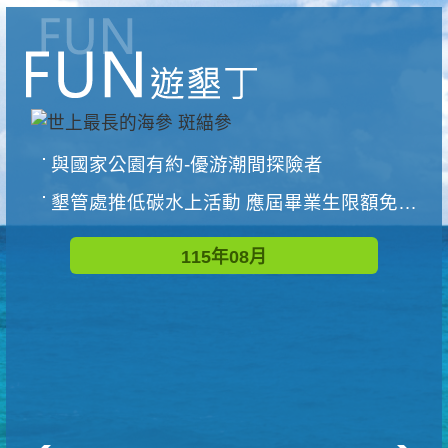
與國家公園有約-優游潮間探險者
墾管處推低碳水上活動 應屆畢業生限額免費參加
115年08月