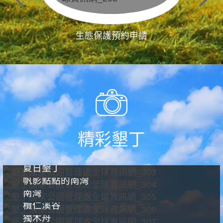
生態保護預約申請
精彩墾丁
夏日墾丁
帆影點點的南灣
南灣
欖仁溪谷
獨木舟