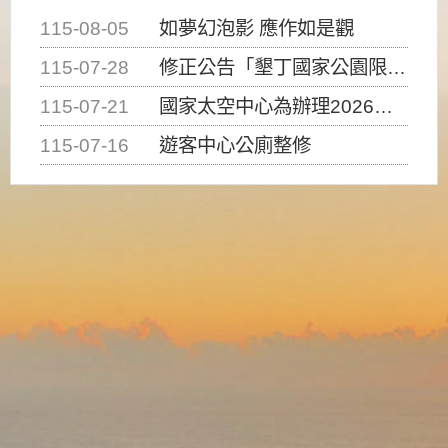
115-08-05
如夢幻泡影 應作如是觀
115-07-28
修正公告「墾丁國家公園限制水域遊憩活動之種類、範圍、時間及行為」，自即日生效。
115-07-21
國家太空中心為辦理2026台灣盃火箭競賽，陸、海、空域警戒及協調相關事宜，因颱風備案事宜
115-07-16
遊客中心公廁整修