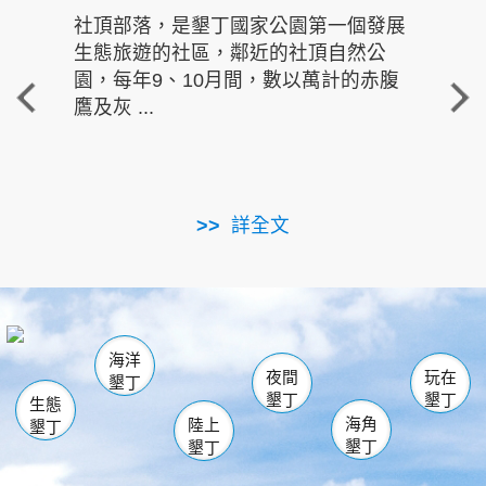
社頂部落，是墾丁國家公園第一個發展
龍水
生態旅遊的社區，鄰近的社頂自然公
的有
園，每年9、10月間，數以萬計的赤腹
重要
鷹及灰 ...
走進沁 
詳全文
南仁湖
龜山
海生館
滿州
出火
恆春
佳樂水
萬里桐
龍鑾潭自然中心
森林遊樂區
瓊麻館
南灣
關山
墾管處遊客中心
社頂公園
風吹沙
後壁湖
船帆石
白砂
海洋
龍磐公園
香蕉灣
貓鼻頭
砂島
龍坑
鵝鑾鼻
夜間
玩在
墾丁
墾丁
墾丁
生態
海角
陸上
墾丁
墾丁
墾丁