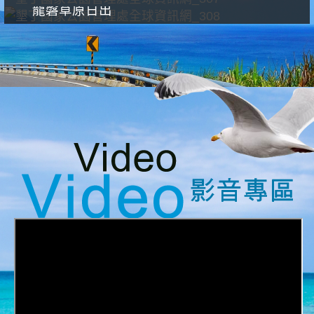
龍磐草原日出