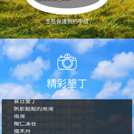
生態保護預約申請
精彩墾丁
夏日墾丁
帆影點點的南灣
南灣
欖仁溪谷
獨木舟