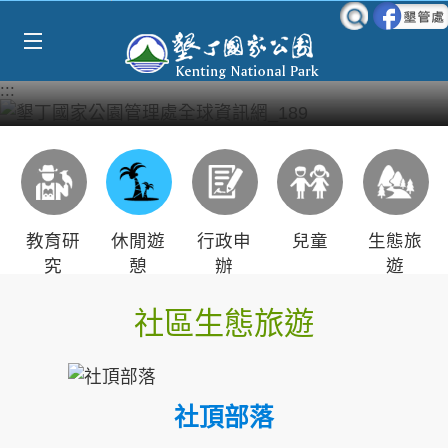
Select Language
▼
跳到主要內容區塊
:::
教育研
休閒遊
行政申
兒童
生態旅
究
憩
辦
遊
社區生態旅遊
社頂部落