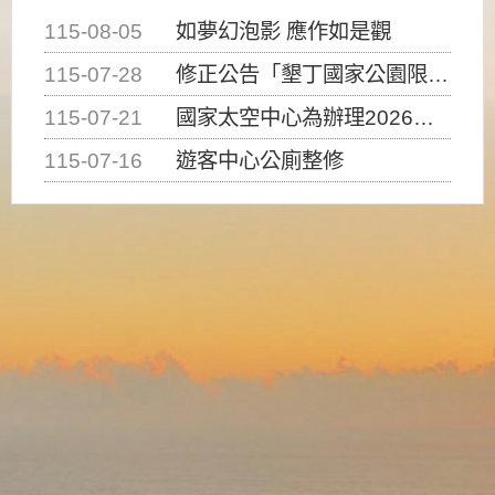
115-08-05
如夢幻泡影 應作如是觀
115-07-28
修正公告「墾丁國家公園限制水域遊憩活動之種類、範圍、時間及行為」，自即日生效。
115-07-21
國家太空中心為辦理2026台灣盃火箭競賽，陸、海、空域警戒及協調相關事宜，因颱風備案事宜
115-07-16
遊客中心公廁整修