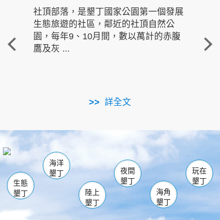
社頂部落，是墾丁國家公園第一個發展
龍水
生態旅遊的社區，鄰近的社頂自然公
的有
園，每年9、10月間，數以萬計的赤腹
重要
鷹及灰 ...
走進沁 
詳全文
南仁湖
龜山
海生館
滿州
出火
恆春
佳樂水
萬里桐
龍鑾潭自然中心
森林遊樂區
瓊麻館
南灣
關山
墾管處遊客中心
社頂公園
風吹沙
後壁湖
船帆石
白砂
海洋
龍磐公園
香蕉灣
貓鼻頭
砂島
龍坑
鵝鑾鼻
夜間
玩在
墾丁
墾丁
墾丁
生態
海角
陸上
墾丁
墾丁
墾丁