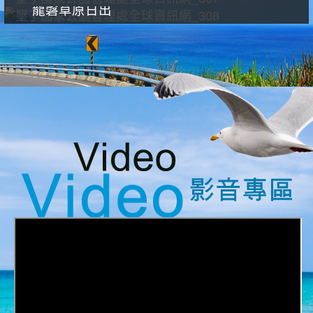
龍磐草原日出