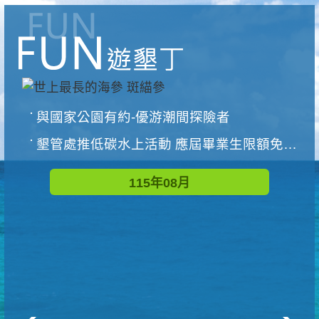
與國家公園有約-優游潮間探險者
墾管處推低碳水上活動 應屆畢業生限額免費參加
115年08月