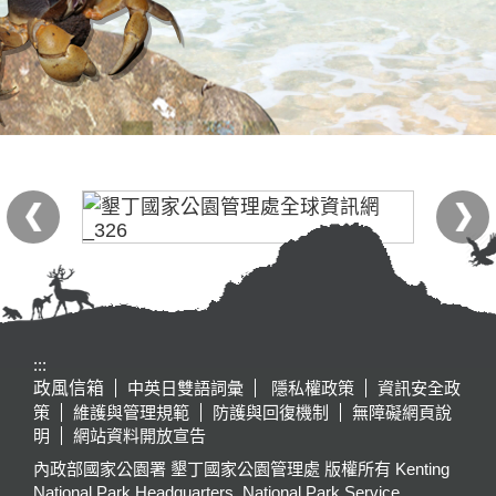
:::
政風信箱
中英日雙語詞彙
隱私權政策
資訊安全政
策
維護與管理規範
防護與回復機制
無障礙網頁說
明
網站資料開放宣告
內政部國家公園署 墾丁國家公園管理處 版權所有 Kenting
National Park Headquarters, National Park Service,