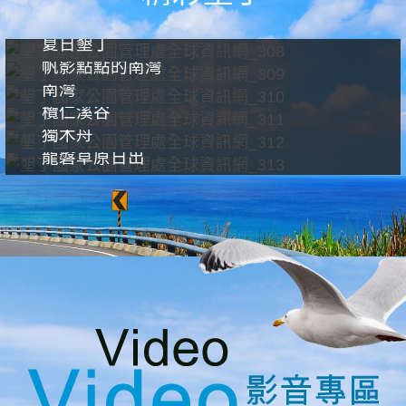
夏日墾丁
帆影點點的南灣
南灣
欖仁溪谷
獨木舟
龍磐草原日出