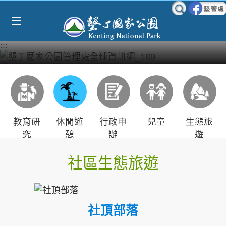
Select Language
▼
跳到主要內容區塊
:::
教育研
休閒遊
行政申
兒童
生態旅
究
憩
辦
遊
社區生態旅遊
社頂部落