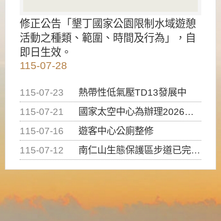
修正公告「墾丁國家公園限制水域遊憩
活動之種類、範圍、時間及行為」，自
即日生效。
115-07-28
115-07-23
熱帶性低氣壓TD13發展中
115-07-21
國家太空中心為辦理2026台灣盃火箭競賽，陸、海、空域警戒及協調相關事宜，因颱風備案事宜
115-07-16
遊客中心公廁整修
115-07-12
南仁山生態保護區步道已完成修復，自115年7月13日（星期一）起恢復開放入園，歡迎民眾依規定申請入園....