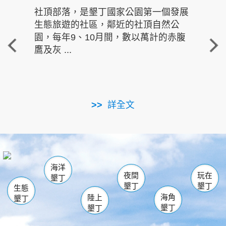
社頂部落，是墾丁國家公園第一個發展
龍水
生態旅遊的社區，鄰近的社頂自然公
的有
園，每年9、10月間，數以萬計的赤腹
重要
鷹及灰 ...
走進沁 
詳全文
南仁湖
龜山
海生館
滿州
出火
恆春
佳樂水
萬里桐
龍鑾潭自然中心
森林遊樂區
瓊麻館
南灣
關山
墾管處遊客中心
社頂公園
風吹沙
後壁湖
船帆石
白砂
海洋
龍磐公園
香蕉灣
貓鼻頭
砂島
龍坑
鵝鑾鼻
夜間
玩在
墾丁
墾丁
墾丁
生態
海角
陸上
墾丁
墾丁
墾丁