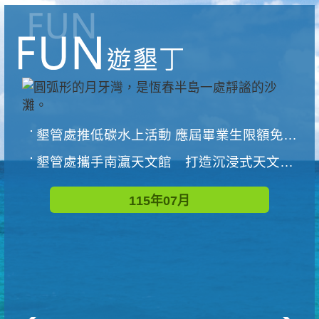
墾管處推低碳水上活動 應屆畢業生限額免費參加
墾管處攜手南瀛天文館 打造沉浸式天文探索營隊
115年07月