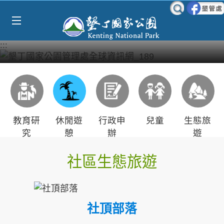
Select Language
▼
跳到主要內容區塊
:::
教育研
休閒遊
行政申
兒童
生態旅
究
憩
辦
遊
社區生態旅遊
社頂部落