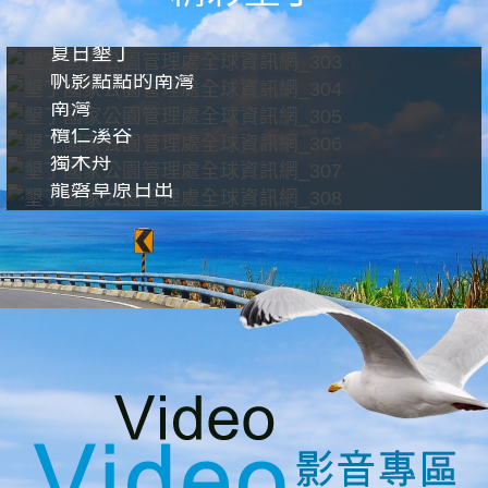
夏日墾丁
帆影點點的南灣
南灣
欖仁溪谷
獨木舟
龍磐草原日出