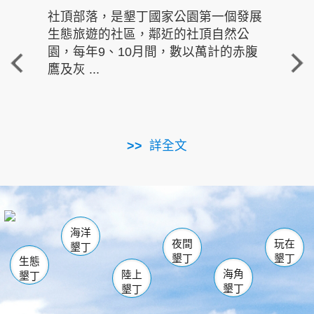
社頂部落，是墾丁國家公園第一個發展
龍水
生態旅遊的社區，鄰近的社頂自然公
的有
園，每年9、10月間，數以萬計的赤腹
重要
鷹及灰 ...
走進沁 
詳全文
南仁湖
龜山
海生館
滿州
出火
恆春
佳樂水
萬里桐
龍鑾潭自然中心
森林遊樂區
瓊麻館
南灣
關山
墾管處遊客中心
社頂公園
風吹沙
後壁湖
船帆石
白砂
海洋
龍磐公園
香蕉灣
貓鼻頭
砂島
龍坑
鵝鑾鼻
夜間
玩在
墾丁
墾丁
墾丁
生態
海角
陸上
墾丁
墾丁
墾丁