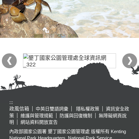
:::
政風信箱
中英日雙語詞彙
隱私權政策
資訊安全政
策
維護與管理規範
防護與回復機制
無障礙網頁說
明
網站資料開放宣告
內政部國家公園署 墾丁國家公園管理處 版權所有 Kenting
National Park Headquarters, National Park Service,