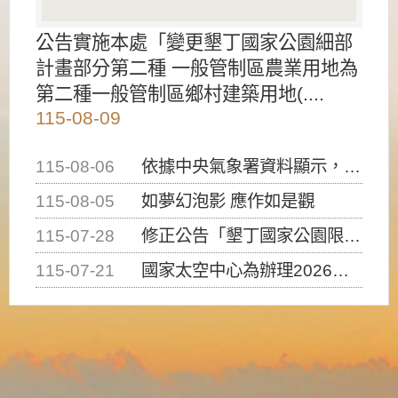
公告實施本處「變更墾丁國家公園細部
計畫部分第二種 一般管制區農業用地為
第二種一般管制區鄉村建築用地(....
115-08-09
115-08-06
依據中央氣象署資料顯示，白海豚颱風持續接近臺灣，請密切注意動向及早完成防災應變準備
115-08-05
如夢幻泡影 應作如是觀
115-07-28
修正公告「墾丁國家公園限制水域遊憩活動之種類、範圍、時間及行為」，自即日生效。
115-07-21
國家太空中心為辦理2026台灣盃火箭競賽，陸、海、空域警戒及協調相關事宜，因颱風備案事宜