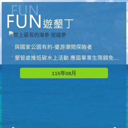
與國家公園有約-優游潮間探險者
墾管處推低碳水上活動 應屆畢業生限額免費參加
115年08月