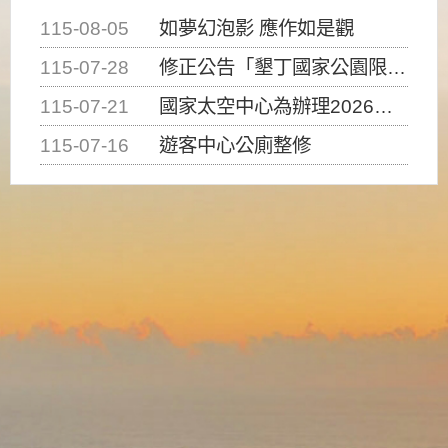
115-08-05
如夢幻泡影 應作如是觀
115-07-28
修正公告「墾丁國家公園限制水域遊憩活動之種類、範圍、時間及行為」，自即日生效。
115-07-21
國家太空中心為辦理2026台灣盃火箭競賽，陸、海、空域警戒及協調相關事宜，因颱風備案事宜
115-07-16
遊客中心公廁整修