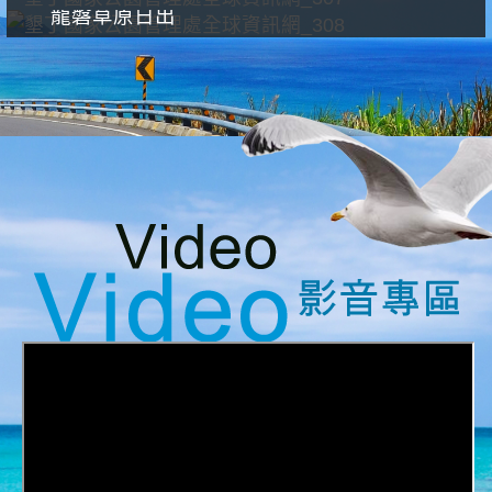
龍磐草原日出