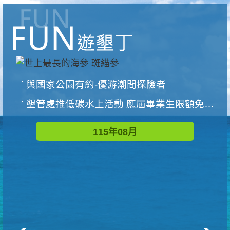
與國家公園有約-優游潮間探險者
墾管處推低碳水上活動 應屆畢業生限額免費參加
115年08月