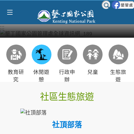
Select Language
▼
跳到主要內容區塊
:::
教育研
休閒遊
行政申
兒童
生態旅
究
憩
辦
遊
社區生態旅遊
社頂部落