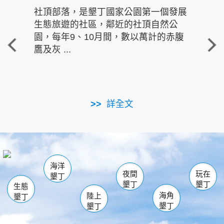
社頂部落，是墾丁國家公園第一個發展
龍水
生態旅遊的社區，鄰近的社頂自然公
的有
園，每年9、10月間，數以萬計的赤腹
重要
鷹及灰 ...
走進沁 
詳全文
南仁湖
龜山
海生館
滿州
出火
恆春
佳樂水
萬里桐
龍鑾潭自然中心
森林遊樂區
瓊麻館
南灣
關山
墾管處遊客中心
社頂公園
風吹沙
後壁湖
船帆石
白砂
海洋
龍磐公園
香蕉灣
貓鼻頭
砂島
龍坑
鵝鑾鼻
夜間
玩在
墾丁
墾丁
墾丁
生態
海角
陸上
墾丁
墾丁
墾丁