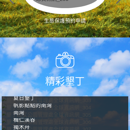
生態保護預約申請
精彩墾丁
夏日墾丁
帆影點點的南灣
南灣
欖仁溪谷
獨木舟