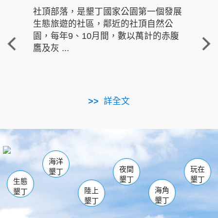
社頂部落，是墾丁國家公園第一個發展
龍水
生態旅遊的社區，鄰近的社頂自然公
的有
園，每年9、10月間，數以萬計的赤腹
重要
鷹及灰 ...
走進沁 
詳全文
南仁湖
龜山
海生館
滿州
出火
恆春
佳樂水
萬里桐
龍鑾潭自然中心
森林遊樂區
瓊麻館
南灣
關山
墾管處遊客中心
社頂公園
風吹沙
後壁湖
船帆石
白砂
海洋
龍磐公園
香蕉灣
貓鼻頭
砂島
龍坑
鵝鑾鼻
夜間
玩在
墾丁
墾丁
墾丁
生態
海角
陸上
墾丁
墾丁
墾丁