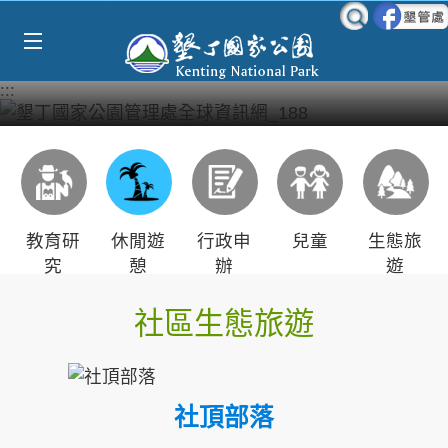
Select Language
▼
跳到主要內容區塊
:::
教育研
休閒遊
行政申
兒童
生態旅
究
憩
辦
遊
社區生態旅遊
社頂部落