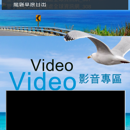
龍磐草原日出