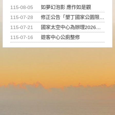
115-08-05
如夢幻泡影 應作如是觀
115-07-28
修正公告「墾丁國家公園限制水域遊憩活動之種類、範圍、時間及行為」，自即日生效。
115-07-21
國家太空中心為辦理2026台灣盃火箭競賽，陸、海、空域警戒及協調相關事宜，因颱風備案事宜
115-07-16
遊客中心公廁整修