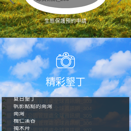
生態保護預約申請
精彩墾丁
夏日墾丁
帆影點點的南灣
南灣
欖仁溪谷
獨木舟