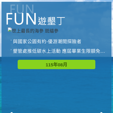
與國家公園有約-優游潮間探險者
墾管處推低碳水上活動 應屆畢業生限額免費參加
115年08月