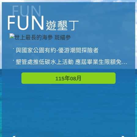
與國家公園有約-優游潮間探險者
墾管處推低碳水上活動 應屆畢業生限額免費參加
115年08月