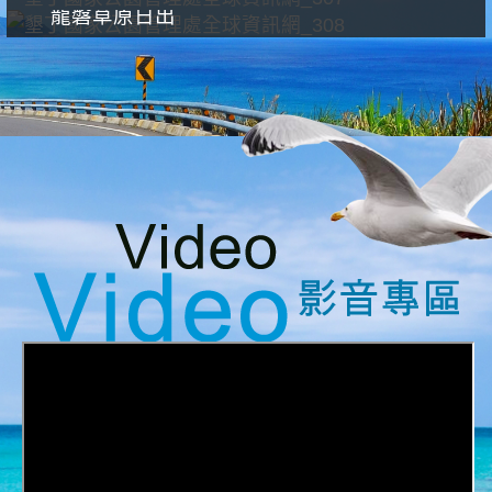
龍磐草原日出