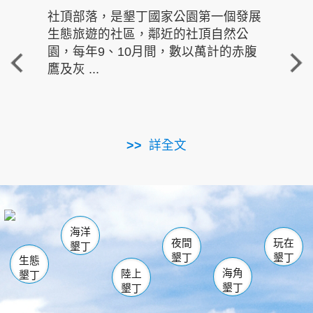
社頂部落，是墾丁國家公園第一個發展
龍水
生態旅遊的社區，鄰近的社頂自然公
的有
園，每年9、10月間，數以萬計的赤腹
重要
鷹及灰 ...
走進沁 
詳全文
南仁湖
龜山
海生館
滿州
出火
恆春
佳樂水
萬里桐
龍鑾潭自然中心
森林遊樂區
瓊麻館
南灣
關山
墾管處遊客中心
社頂公園
風吹沙
後壁湖
船帆石
白砂
海洋
龍磐公園
香蕉灣
貓鼻頭
砂島
龍坑
鵝鑾鼻
夜間
玩在
墾丁
墾丁
墾丁
生態
海角
陸上
墾丁
墾丁
墾丁