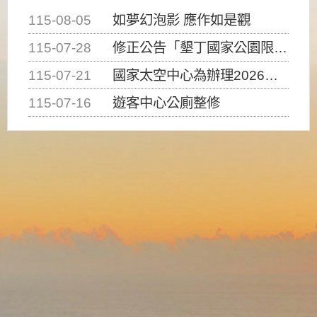
115-08-05
如夢幻泡影 應作如是觀
115-07-28
修正公告「墾丁國家公園限制水域遊憩活動之種類、範圍、時間及行為」，自即日生效。
115-07-21
國家太空中心為辦理2026台灣盃火箭競賽，陸、海、空域警戒及協調相關事宜，因颱風備案事宜
115-07-16
遊客中心公廁整修