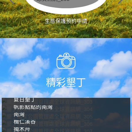
生態保護預約申請
精彩墾丁
夏日墾丁
帆影點點的南灣
南灣
欖仁溪谷
獨木舟