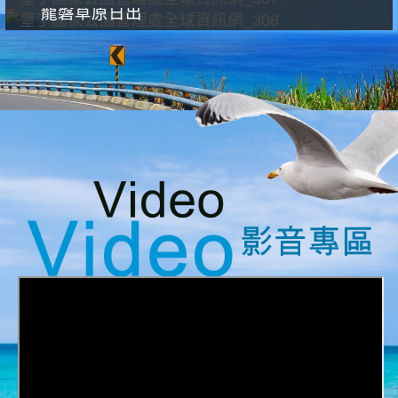
龍磐草原日出