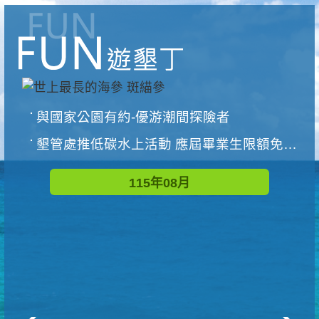
與國家公園有約-優游潮間探險者
墾管處推低碳水上活動 應屆畢業生限額免費參加
115年08月