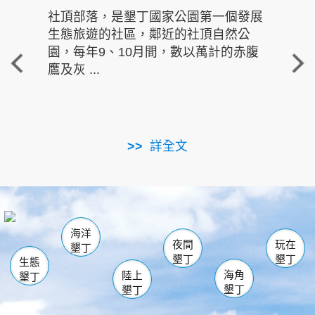
社頂部落，是墾丁國家公園第一個發展
龍水
生態旅遊的社區，鄰近的社頂自然公
的有
園，每年9、10月間，數以萬計的赤腹
重要
鷹及灰 ...
走進沁 
詳全文
南仁湖
龜山
海生館
滿州
出火
恆春
佳樂水
萬里桐
龍鑾潭自然中心
森林遊樂區
瓊麻館
南灣
關山
墾管處遊客中心
社頂公園
風吹沙
後壁湖
船帆石
白砂
海洋
龍磐公園
香蕉灣
貓鼻頭
砂島
龍坑
鵝鑾鼻
夜間
玩在
墾丁
墾丁
墾丁
生態
海角
陸上
墾丁
墾丁
墾丁