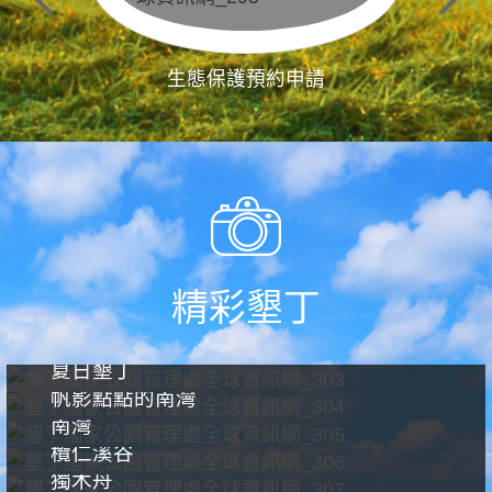
生態保護預約申請
精彩墾丁
夏日墾丁
帆影點點的南灣
南灣
欖仁溪谷
獨木舟