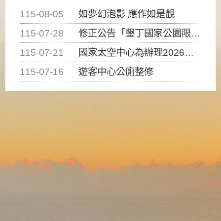
115-08-05
如夢幻泡影 應作如是觀
115-07-28
修正公告「墾丁國家公園限制水域遊憩活動之種類、範圍、時間及行為」，自即日生效。
115-07-21
國家太空中心為辦理2026台灣盃火箭競賽，陸、海、空域警戒及協調相關事宜，因颱風備案事宜
115-07-16
遊客中心公廁整修