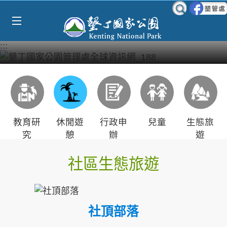
Select Language
▼
跳到主要內容區塊
:::
教育研
休閒遊
行政申
兒童
生態旅
究
憩
辦
遊
社區生態旅遊
社頂部落