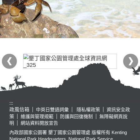
:::
政風信箱
中英日雙語詞彙
隱私權政策
資訊安全政
策
維護與管理規範
防護與回復機制
無障礙網頁說
明
網站資料開放宣告
內政部國家公園署 墾丁國家公園管理處 版權所有 Kenting
National Park Headquarters, National Park Service,