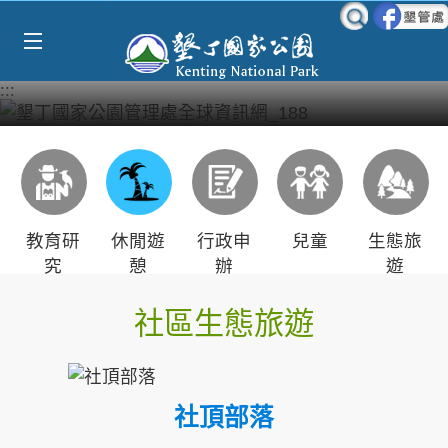
Select Language
▼
跳到主要內容區塊
:::
教育研
休閒遊
行政申
兒童
生態旅
究
憩
辦
遊
社區生態旅遊
社頂部落