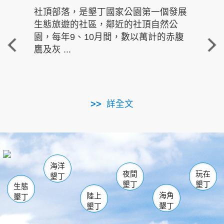
社頂部落，是墾丁國家公園第一個發展
龍水
生態旅遊的社區，鄰近的社頂自然公
的有
園，每年9、10月間，數以萬計的赤腹
重要
鷹及灰 ...
走進沁 
詳全文
南仁湖
龜山
海生館
滿州
出火
恆春
佳樂水
萬里桐
龍鑾潭自然中心
森林遊樂區
瓊麻館
南灣
關山
墾管處遊客中心
社頂公園
風吹沙
後壁湖
船帆石
白砂
海洋
龍磐公園
香蕉灣
貓鼻頭
砂島
龍坑
鵝鑾鼻
夜間
玩在
墾丁
墾丁
墾丁
生態
海角
陸上
墾丁
墾丁
墾丁