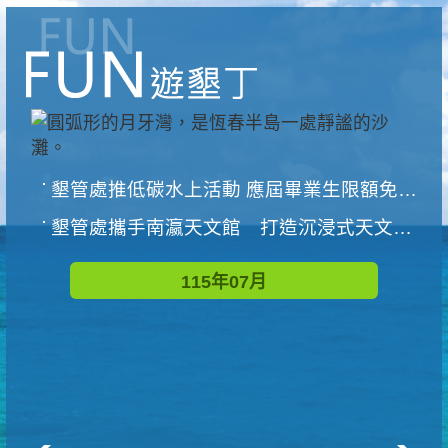
墾管處推低碳水上活動 應屆畢業生限額免費參加
墾管處攜手南瀛天文館 打造沉浸式天文探索營隊
115年07月