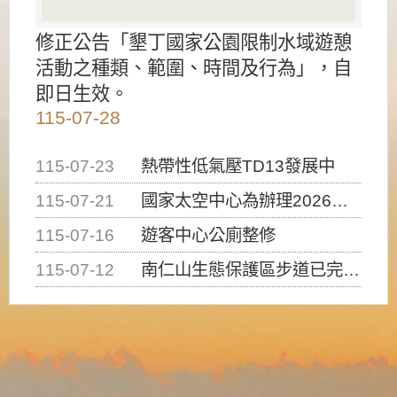
修正公告「墾丁國家公園限制水域遊憩
活動之種類、範圍、時間及行為」，自
即日生效。
115-07-28
115-07-23
熱帶性低氣壓TD13發展中
115-07-21
國家太空中心為辦理2026台灣盃火箭競賽，陸、海、空域警戒及協調相關事宜，因颱風備案事宜
115-07-16
遊客中心公廁整修
115-07-12
南仁山生態保護區步道已完成修復，自115年7月13日（星期一）起恢復開放入園，歡迎民眾依規定申請入園....