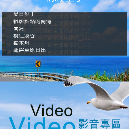
夏日墾丁
帆影點點的南灣
南灣
欖仁溪谷
獨木舟
龍磐草原日出