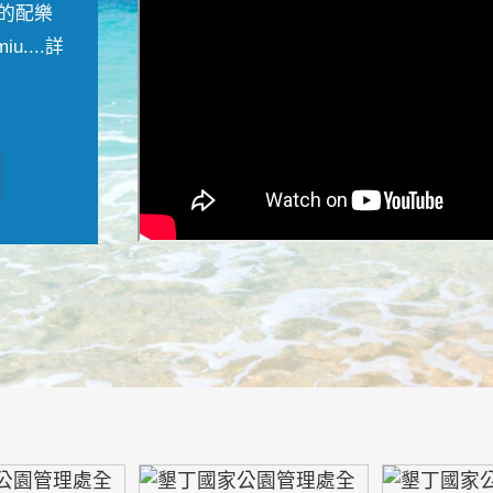
的配樂
....
詳