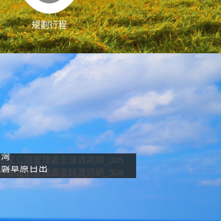
規劃行程
影像直播
南灣
龍磐草原日出