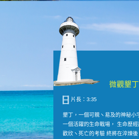
片長：3:35
墾丁，一個可親ヽ易及的神秘小
一個活躍的生命戰場， 生命歷經
歡欣ヽ死亡的考驗 終將在淬煉後