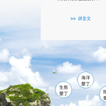
詳全文
龜山
海生館
出
恆春
萬里桐
龍鑾潭自
瓊麻館
關山
後壁
白砂
海洋
貓鼻
墾丁
生態
墾丁