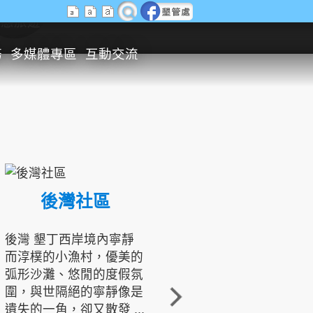
生態旅遊
務
多媒體專區
互動交流
後灣社區
國境之南生態文化發展協會
後灣 墾丁西岸境內寧靜
而淳樸的小漁村，優美的
龍坑地區為隆起的珊瑚礁
弧形沙灘、悠閒的度假氛
地形，由於地處鵝鑾鼻夾
圍，與世隔絕的寧靜像是
角的端點，冬季海浪拍打
遺失的一角，卻又散發 ...
著礁岸，旺盛的侵蝕作