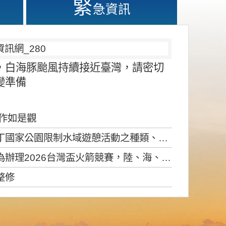
緊
急資訊
，白海豚颱風持續接近臺灣，請密切
變準備
應作如是觀
園限制水域遊憩活動之種類、範圍、時間及行為」，自即日生效。
6台灣盃火箭競賽，陸、海、空域警戒及協調相關事宜，因颱風備案事宜
整修