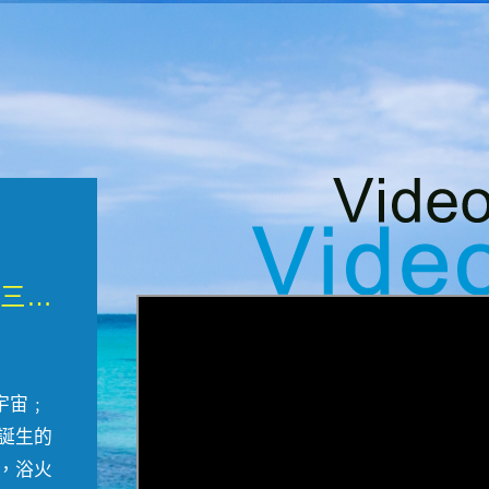
微觀墾丁三部曲 重生....
宇宙﹔
誕生的
，浴火