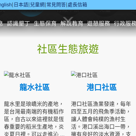
nglish
日本語
兒童網
常見問答
處長信箱
究
休閒遊憩
行政申辦
兒童
息
認識墾丁
生態保育
解說教育
遊憩服務
行政服
社區生態旅遊
龍水社區
港口社區
龍水里是琅嶠米的產地，
港口社區漁業發達，每年
是台灣最南端的有機稻作
四至五月的飛魚季活動，
區，自古以來這裡就是恆
讓人體會純樸的漁村生
春重要的稻米生產地，炎
活。港口溪出海口一帶，
炎夏日裡。可以走進沁 ...
擁有良好的淡水資源，支