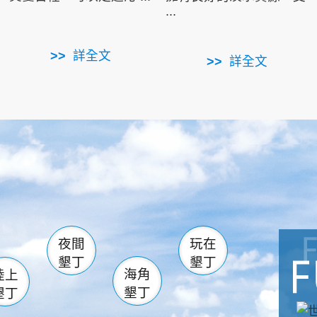
...
詳全文
詳全文
南仁湖
滿州
火
佳樂水
然中心
森林遊樂區
南灣
墾管處遊客中心
社頂公園
風吹沙
湖
船帆石
龍磐公園
香蕉灣
頭
砂島
龍坑
鵝鑾鼻
夜間
玩在
墾丁
墾丁
海角
陸上
墾丁
墾丁