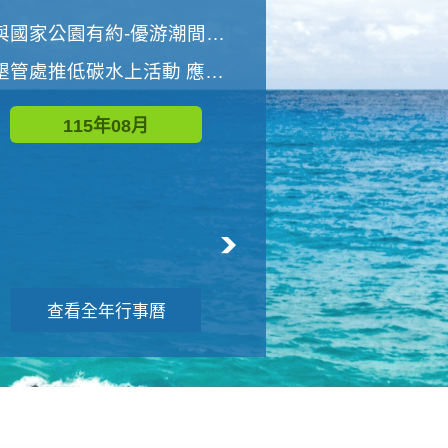
世界地球清潔日 墾管處辦理「2026年墾丁國家公園沙灘淨灘活動」
與國家公園有約-優游潮間探險者
墾管處推低碳水上活動 應屆畢業生限額免費參加
115年09月
115年08月
查看全年行事曆