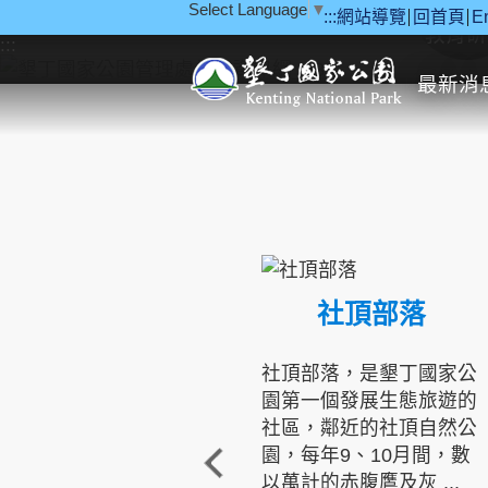
Select Language
▼
:::
網站導覽
回首頁
E
跳到主要內容區塊
教育研
:::
最新消
社頂部落
社頂部落，是墾丁國家公
園第一個發展生態旅遊的
社區，鄰近的社頂自然公
園，每年9、10月間，數
以萬計的赤腹鷹及灰 ...