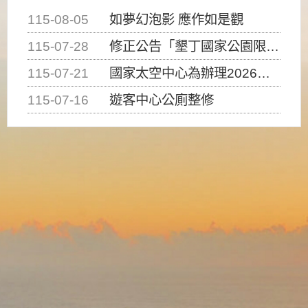
115-08-05
如夢幻泡影 應作如是觀
115-07-28
修正公告「墾丁國家公園限制水域遊憩活動之種類、範圍、時間及行為」，自即日生效。
115-07-21
國家太空中心為辦理2026台灣盃火箭競賽，陸、海、空域警戒及協調相關事宜，因颱風備案事宜
115-07-16
遊客中心公廁整修