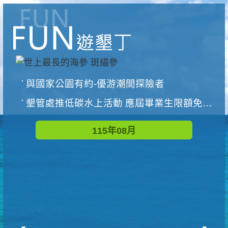
與國家公園有約-優游潮間探險者
墾管處推低碳水上活動 應屆畢業生限額免費參加
115年08月