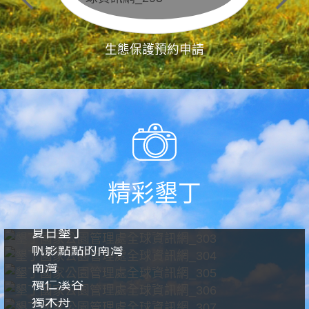
生態保護預約申請
精彩墾丁
夏日墾丁
帆影點點的南灣
南灣
欖仁溪谷
獨木舟