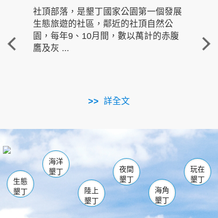
社頂部落，是墾丁國家公園第一個發展
龍水
生態旅遊的社區，鄰近的社頂自然公
的有
園，每年9、10月間，數以萬計的赤腹
重要
鷹及灰 ...
走進沁 
詳全文
南仁湖
龜山
海生館
滿州
出火
恆春
佳樂水
萬里桐
龍鑾潭自然中心
森林遊樂區
瓊麻館
南灣
關山
墾管處遊客中心
社頂公園
風吹沙
後壁湖
船帆石
白砂
海洋
龍磐公園
香蕉灣
貓鼻頭
砂島
龍坑
鵝鑾鼻
夜間
玩在
墾丁
墾丁
墾丁
生態
海角
陸上
墾丁
墾丁
墾丁