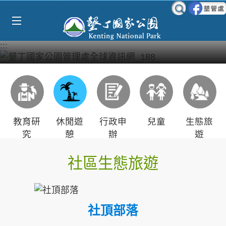
Select Language
▼
跳到主要內容區塊
:::
教育研
休閒遊
行政申
兒童
生態旅
究
憩
辦
遊
社區生態旅遊
社頂部落