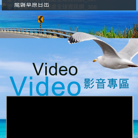
龍磐草原日出