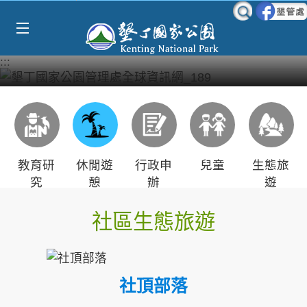
Select Language
▼
跳到主要內容區塊
:::
教育研
休閒遊
行政申
兒童
生態旅
究
憩
辦
遊
社區生態旅遊
社頂部落