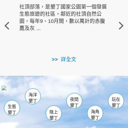
社頂部落，是墾丁國家公園第一個發展
龍水
生態旅遊的社區，鄰近的社頂自然公
的有
園，每年9、10月間，數以萬計的赤腹
重要
鷹及灰 ...
走進沁 
詳全文
南仁湖
龜山
海生館
滿州
出火
恆春
佳樂水
萬里桐
龍鑾潭自然中心
森林遊樂區
瓊麻館
南灣
關山
墾管處遊客中心
社頂公園
風吹沙
後壁湖
船帆石
白砂
海洋
龍磐公園
香蕉灣
貓鼻頭
砂島
龍坑
鵝鑾鼻
夜間
玩在
墾丁
墾丁
墾丁
生態
海角
陸上
墾丁
墾丁
墾丁