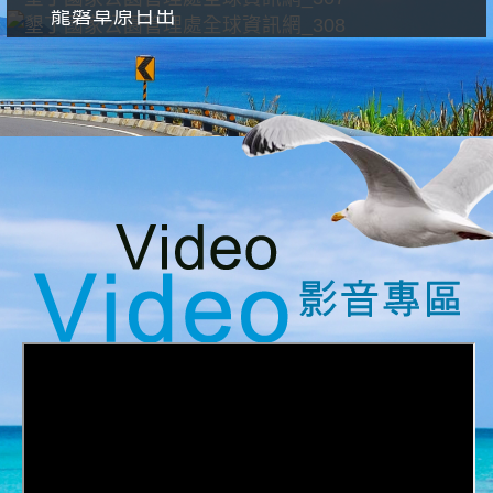
龍磐草原日出