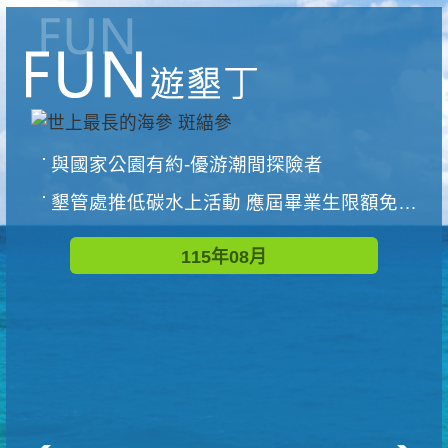
與國家公園有約-優游潮間探險者
墾管處推低碳水上活動 應屆畢業生限額免費參加
115年08月