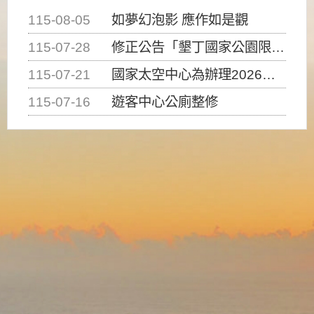
115-08-05
如夢幻泡影 應作如是觀
115-07-28
修正公告「墾丁國家公園限制水域遊憩活動之種類、範圍、時間及行為」，自即日生效。
115-07-21
國家太空中心為辦理2026台灣盃火箭競賽，陸、海、空域警戒及協調相關事宜，因颱風備案事宜
115-07-16
遊客中心公廁整修