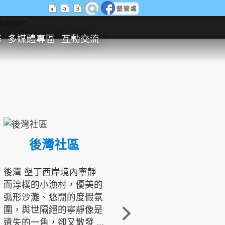
生態旅遊
務
多媒體專區
互動交流
後灣社區
國境之南生態文化發展協會
後灣 墾丁西岸境內寧靜
而淳樸的小漁村，優美的
龍坑地區為隆起的珊瑚礁
弧形沙灘、悠閒的度假氛
地形，由於地處鵝鑾鼻夾
圍，與世隔絕的寧靜像是
角的端點，冬季海浪拍打
遺失的一角，卻又散發 ...
著礁岸，旺盛的侵蝕作