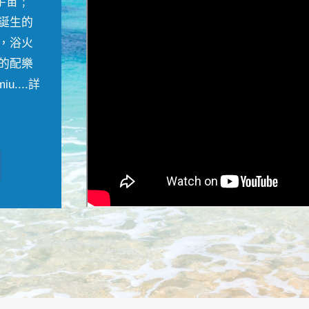
宇宙﹔
誕生的
，浴火
的配樂
....
詳