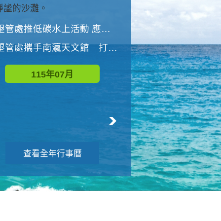
與國家公園有約-優游潮間
墾管處推低碳水上活動 應屆畢業生限額免費參加
墾管處推低碳水上活動 應屆畢業生限額
墾管處攜手南瀛天文館 打造沉浸式天文探索營隊
115年08月
115年07月
查看全年行事曆