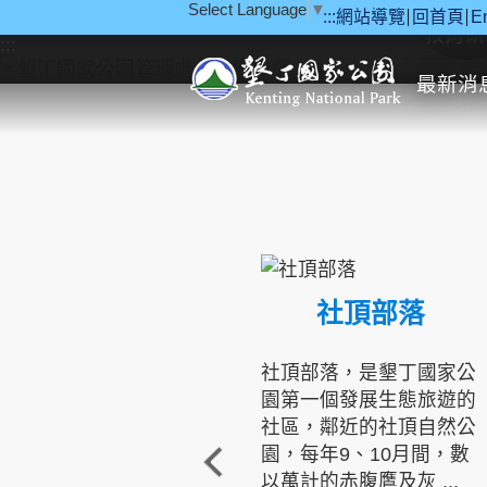
Select Language
▼
:::
網站導覽
回首頁
E
跳到主要內容區塊
教育研
:::
最新消
社頂部落
社頂部落，是墾丁國家公
園第一個發展生態旅遊的
社區，鄰近的社頂自然公
園，每年9、10月間，數
以萬計的赤腹鷹及灰 ...