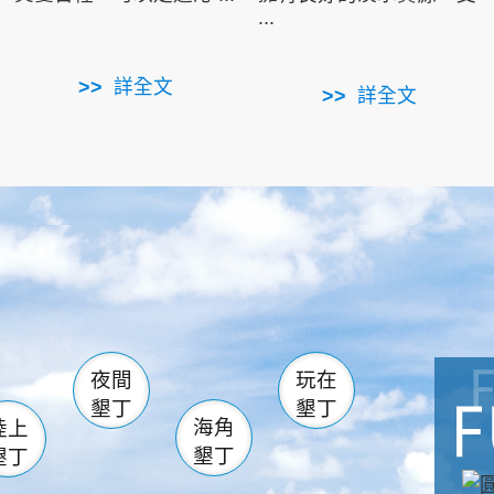
...
詳全文
詳全文
南仁湖
滿州
火
佳樂水
然中心
森林遊樂區
南灣
墾管處遊客中心
社頂公園
風吹沙
湖
船帆石
龍磐公園
香蕉灣
頭
砂島
龍坑
鵝鑾鼻
夜間
玩在
墾丁
墾丁
海角
陸上
墾丁
墾丁