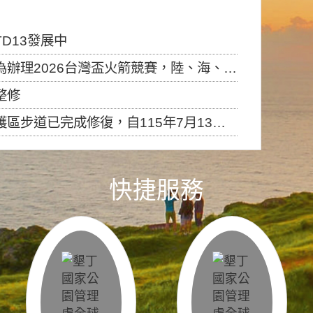
D13發展中
6台灣盃火箭競賽，陸、海、空域警戒及協調相關事宜，因颱風備案事宜
整修
，自115年7月13日（星期一）起恢復開放入園，歡迎民眾依規定申請入園....
快捷服務