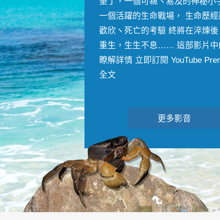
墾丁，一個可親ヽ易及的神秘小
一個活躍的生命戰場， 生命歷經
歡欣ヽ死亡的考驗 終將在淬煉後
重生，生生不息…… 這部影片中
瞭解詳情 立即訂閱 YouTube Premiu
全文
更多影音