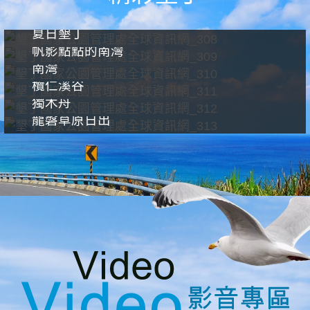
夏日墾丁
帆影點點的南灣
南灣
欖仁溪谷
獨木舟
龍磐草原日出