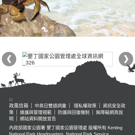
:::
政風信箱
中英日雙語詞彙
隱私權政策
資訊安全政
策
維護與管理規範
防護與回復機制
無障礙網頁說
明
網站資料開放宣告
內政部國家公園署 墾丁國家公園管理處 版權所有 Kenting
National Park Headquarters, National Park Service,