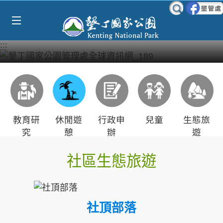
Select Language
▼
跳到主要內容區塊
:::
教育研
休閒遊
行政申
兒童
生態旅
究
憩
辦
遊
社區生態旅遊
社頂部落