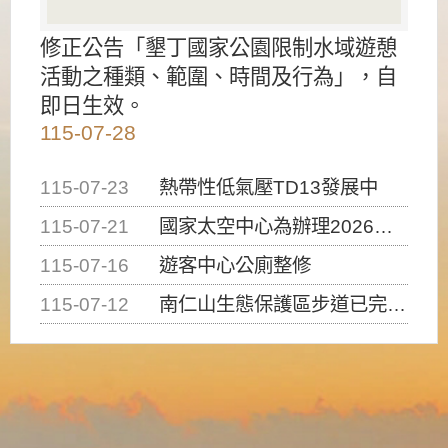
修正公告「墾丁國家公園限制水域遊憩
活動之種類、範圍、時間及行為」，自
即日生效。
115-07-28
115-07-23
熱帶性低氣壓TD13發展中
115-07-21
國家太空中心為辦理2026台灣盃火箭競賽，陸、海、空域警戒及協調相關事宜，因颱風備案事宜
115-07-16
遊客中心公廁整修
115-07-12
南仁山生態保護區步道已完成修復，自115年7月13日（星期一）起恢復開放入園，歡迎民眾依規定申請入園....