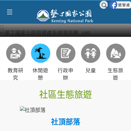
Select Language
▼
跳到主要內容區塊
:::
教育研
休閒遊
行政申
兒童
生態旅
究
憩
辦
遊
社區生態旅遊
社頂部落