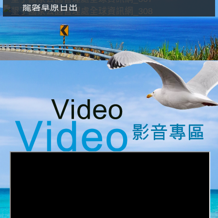
龍磐草原日出