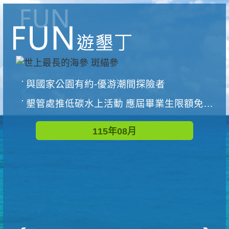
與國家公園有約-優游潮間探險者
墾管處推低碳水上活動 應屆畢業生限額免費參加
115年08月