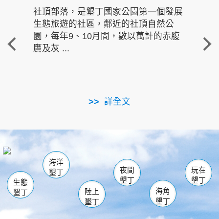
社頂部落，是墾丁國家公園第一個發展
龍水
生態旅遊的社區，鄰近的社頂自然公
的有
園，每年9、10月間，數以萬計的赤腹
重要
鷹及灰 ...
走進沁 
詳全文
南仁湖
龜山
海生館
滿州
出火
恆春
佳樂水
萬里桐
龍鑾潭自然中心
森林遊樂區
瓊麻館
南灣
關山
墾管處遊客中心
社頂公園
風吹沙
後壁湖
船帆石
白砂
海洋
龍磐公園
香蕉灣
貓鼻頭
砂島
龍坑
鵝鑾鼻
夜間
玩在
墾丁
墾丁
墾丁
生態
海角
陸上
墾丁
墾丁
墾丁