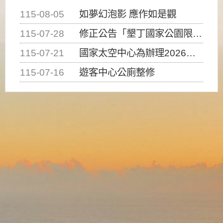
115-08-05
如夢幻泡影 應作如是觀
115-07-28
修正公告「墾丁國家公園限制水域遊憩活動之種類、範圍、時間及行為」，自即日生效。
115-07-21
國家太空中心為辦理2026台灣盃火箭競賽，陸、海、空域警戒及協調相關事宜，因颱風備案事宜
115-07-16
遊客中心公廁整修