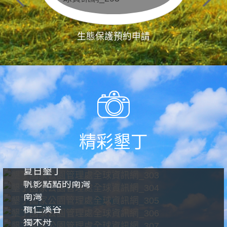
生態保護預約申請
精彩墾丁
夏日墾丁
帆影點點的南灣
南灣
欖仁溪谷
獨木舟